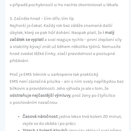
v případě pochybností si ho nechte zkontrolovat u lékaře.
5. Začněte hned – čím dřív, tím líp
Nejhorší je čekat. Každý rok bez zátěže znamená další
úbytek, který se pak hůř dohání. Naopak platí, že
i malý
začátek se vyplatí
a sval reaguje rychle – první zlepšení síly
a stability bývají znát už během několika týdnů. Nemusíte
hned zvedat těžké činky; stačí pravidelnost a postupné
přidávání.
Proč je EMS trénink u sarkopenie tak praktický
EMS není zázračná pilulka – ani s ním svaly nepřibydou bez
bílkovin a pravidelnosti. Jeho výhoda je ale v tom, že
odstraňuje nejčastější výmluvy
, proč ženy po čtyřicítce
s posilováním nezačnou:
Časová náročnost:
jedna lekce trvá kolem 20 minut,
vejde se do oběda i po práci.
Strach z bolesti kloubů:
impulzy aktivují sval přímo,