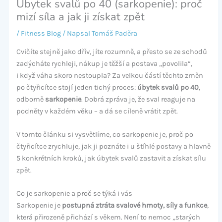
Úbytek svalů po 40 (sarkopenie): proč
mizí síla a jak ji získat zpět
/
Fitness Blog
/ Napsal
Tomáš Paděra
Cvičíte stejně jako dřív, jíte rozumně, a přesto se ze schodů
zadýcháte rychleji, nákup je těžší a postava „povolila“,
i když váha skoro nestoupla? Za velkou částí těchto změn
po čtyřicítce stojí jeden tichý proces:
úbytek svalů po 40
,
odborně
sarkopenie
. Dobrá zpráva je, že sval reaguje na
podněty v každém věku – a dá se cíleně vrátit zpět.
V tomto článku si vysvětlíme, co sarkopenie je, proč po
čtyřicítce zrychluje, jak ji poznáte i u štíhlé postavy a hlavně
5 konkrétních kroků, jak úbytek svalů zastavit a získat sílu
zpět.
Co je sarkopenie a proč se týká i vás
Sarkopenie je
postupná ztráta svalové hmoty, síly a funkce
,
která přirozeně přichází s věkem. Není to nemoc „starých