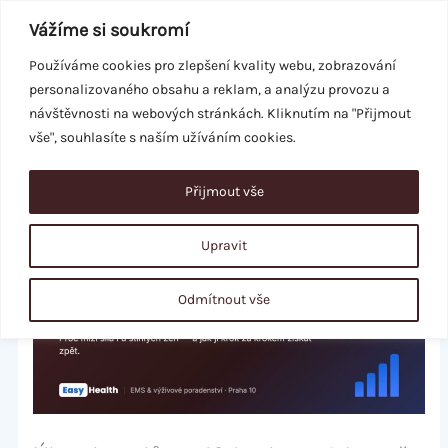
Přeskočit
Vážíme si soukromí
na
obsah
Používáme cookies pro zlepšení kvality webu, zobrazování
personalizovaného obsahu a reklam, a analýzu provozu a
REZERVACE
návštěvnosti na webových stránkách. Kliknutím na "Přijmout
vše", souhlasíte s naším užíváním cookies.
Přijmout vše
Upravit
Odmítnout vše