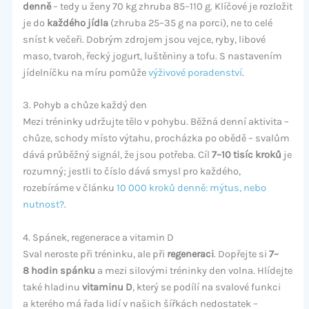
denně
– tedy u ženy 70 kg zhruba 85–110 g. Klíčové je rozložit
je do
každého jídla
(zhruba 25–35 g na porci), ne to celé
sníst k večeři. Dobrým zdrojem jsou vejce, ryby, libové
maso, tvaroh, řecký jogurt, luštěniny a tofu. S nastavením
jídelníčku na míru pomůže
výživové poradenství
.
3. Pohyb a chůze každý den
Mezi tréninky udržujte tělo v pohybu. Běžná denní aktivita –
chůze, schody místo výtahu, procházka po obědě – svalům
dává průběžný signál, že jsou potřeba. Cíl
7–10 tisíc kroků
je
rozumný; jestli to číslo dává smysl pro každého,
rozebíráme v článku
10 000 kroků denně: mýtus, nebo
nutnost?
.
4. Spánek, regenerace a vitamin D
Sval neroste při tréninku, ale při
regeneraci
. Dopřejte si
7–
8 hodin spánku
a mezi silovými tréninky den volna. Hlídejte
také hladinu
vitaminu D
, který se podílí na svalové funkci
a kterého má řada lidí v našich šířkách nedostatek –