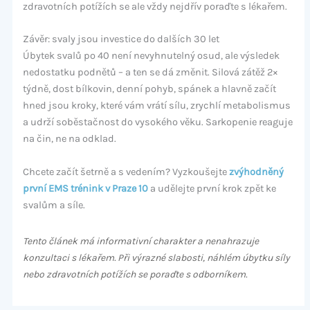
zdravotních potížích se ale vždy nejdřív poraďte s lékařem.
Závěr: svaly jsou investice do dalších 30 let
Úbytek svalů po 40 není nevyhnutelný osud, ale výsledek
nedostatku podnětů – a ten se dá změnit. Silová zátěž 2×
týdně, dost bílkovin, denní pohyb, spánek a hlavně začít
hned jsou kroky, které vám vrátí sílu, zrychlí metabolismus
a udrží soběstačnost do vysokého věku. Sarkopenie reaguje
na čin, ne na odklad.
Chcete začít šetrně a s vedením? Vyzkoušejte
zvýhodněný
první EMS trénink v Praze 10
a udělejte první krok zpět ke
svalům a síle.
Tento článek má informativní charakter a nenahrazuje
konzultaci s lékařem. Při výrazné slabosti, náhlém úbytku síly
nebo zdravotních potížích se poraďte s odborníkem.