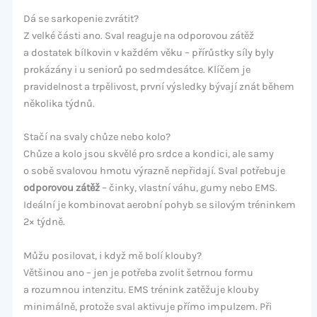
Dá se sarkopenie zvrátit?
Z velké části ano. Sval reaguje na odporovou zátěž
a dostatek bílkovin v každém věku – přírůstky síly byly
prokázány i u seniorů po sedmdesátce. Klíčem je
pravidelnost a trpělivost, první výsledky bývají znát během
několika týdnů.
Stačí na svaly chůze nebo kolo?
Chůze a kolo jsou skvělé pro srdce a kondici, ale samy
o sobě svalovou hmotu výrazně nepřidají. Sval potřebuje
odporovou zátěž
– činky, vlastní váhu, gumy nebo EMS.
Ideální je kombinovat aerobní pohyb se silovým tréninkem
2× týdně.
Můžu posilovat, i když mě bolí klouby?
Většinou ano – jen je potřeba zvolit šetrnou formu
a rozumnou intenzitu. EMS trénink zatěžuje klouby
minimálně, protože sval aktivuje přímo impulzem. Při