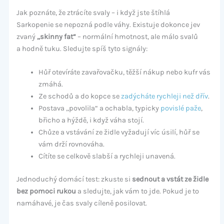
Jak poznáte, že ztrácíte svaly – i když jste štíhlá
Sarkopenie se nepozná podle váhy. Existuje dokonce jev
zvaný
„skinny fat“
– normální hmotnost, ale málo svalů
a hodně tuku. Sledujte spíš tyto signály:
Hůř otevíráte zavařovačku, těžší nákup nebo kufr vás
zmáhá.
Ze schodů a do kopce se
zadýcháte rychleji než dřív
.
Postava „povolila“ a ochabla, typicky
povislé paže
,
břicho a hýždě, i když váha stojí.
Chůze a vstávání ze židle vyžadují víc úsilí, hůř se
vám drží rovnováha.
Cítíte se celkově slabší a rychleji unavená.
Jednoduchý domácí test: zkuste si
sednout a vstát ze židle
bez pomoci rukou
a sledujte, jak vám to jde. Pokud je to
namáhavé, je čas svaly cíleně posilovat.