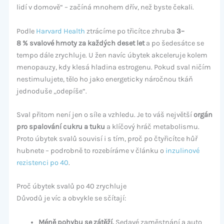
lidí v domově“ – začíná mnohem dřív, než byste čekali.
Podle
Harvard Health
ztrácíme po třicítce zhruba
3–
8 % svalové hmoty za každých deset let
a po šedesátce se
tempo dále zrychluje. U žen navíc úbytek akceleruje kolem
menopauzy, kdy klesá hladina estrogenu. Pokud sval ničím
nestimulujete, tělo ho jako energeticky náročnou tkáň
jednoduše „odepíše“.
Sval přitom není jen o síle a vzhledu. Je to váš největší
orgán
pro spalování cukru a tuku
a klíčový hráč metabolismu.
Proto úbytek svalů souvisí i s tím, proč po čtyřicítce hůř
hubnete – podrobně to rozebíráme v článku o
inzulinové
rezistenci po 40
.
Proč úbytek svalů po 40 zrychluje
Důvodů je víc a obvykle se sčítají:
Méně pohybu se zátěží.
Sedavé zaměstnání a auto