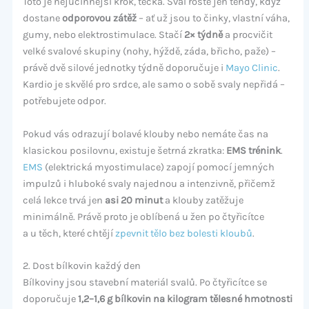
Toto je nejúčinnější krok, tečka. Sval roste jen tehdy, když
dostane
odporovou zátěž
– ať už jsou to činky, vlastní váha,
gumy, nebo elektrostimulace. Stačí
2× týdně
a procvičit
velké svalové skupiny (nohy, hýždě, záda, břicho, paže) –
právě dvě silové jednotky týdně doporučuje i
Mayo Clinic
.
Kardio je skvělé pro srdce, ale samo o sobě svaly nepřidá –
potřebujete odpor.
Pokud vás odrazují bolavé klouby nebo nemáte čas na
klasickou posilovnu, existuje šetrná zkratka:
EMS trénink
.
EMS
(elektrická myostimulace) zapojí pomocí jemných
impulzů i hluboké svaly najednou a intenzivně, přičemž
celá lekce trvá jen
asi 20 minut
a klouby zatěžuje
minimálně. Právě proto je oblíbená u žen po čtyřicítce
a u těch, které chtějí
zpevnit tělo bez bolesti kloubů
.
2. Dost bílkovin každý den
Bílkoviny jsou stavební materiál svalů. Po čtyřicítce se
doporučuje
1,2–1,6 g bílkovin na kilogram tělesné hmotnosti