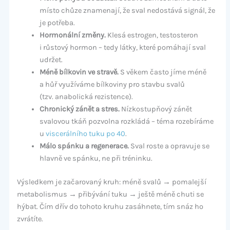
místo chůze znamenají, že sval nedostává signál, že
je potřeba.
Hormonální změny.
Klesá estrogen, testosteron
i růstový hormon – tedy látky, které pomáhají sval
udržet.
Méně bílkovin ve stravě.
S věkem často jíme méně
a hůř využíváme bílkoviny pro stavbu svalů
(tzv. anabolická rezistence).
Chronický zánět a stres.
Nízkostupňový zánět
svalovou tkáň pozvolna rozkládá – téma rozebíráme
u
viscerálního tuku po 40
.
Málo spánku a regenerace.
Sval roste a opravuje se
hlavně ve spánku, ne při tréninku.
Výsledkem je začarovaný kruh: méně svalů → pomalejší
metabolismus → přibývání tuku → ještě méně chuti se
hýbat. Čím dřív do tohoto kruhu zasáhnete, tím snáz ho
zvrátíte.