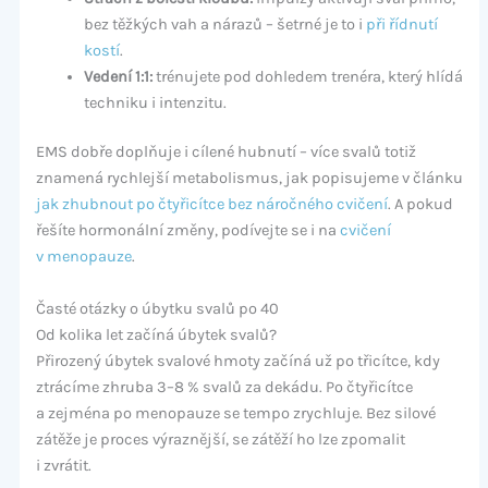
bez těžkých vah a nárazů – šetrné je to i
při řídnutí
kostí
.
Vedení 1:1:
trénujete pod dohledem trenéra, který hlídá
techniku i intenzitu.
EMS dobře doplňuje i cílené hubnutí – více svalů totiž
znamená rychlejší metabolismus, jak popisujeme v článku
jak zhubnout po čtyřicítce bez náročného cvičení
. A pokud
řešíte hormonální změny, podívejte se i na
cvičení
v menopauze
.
Časté otázky o úbytku svalů po 40
Od kolika let začíná úbytek svalů?
Přirozený úbytek svalové hmoty začíná už po třicítce, kdy
ztrácíme zhruba 3–8 % svalů za dekádu. Po čtyřicítce
a zejména po menopauze se tempo zrychluje. Bez silové
zátěže je proces výraznější, se zátěží ho lze zpomalit
i zvrátit.