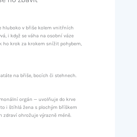
e hluboko v břiše kolem vnitřních
vá, i když se váha na osobní váze
jak ho krok za krokem snížit pohybem,
atáte na břiše, bocích či stehnech.
ormonální orgán — uvolňuje do krve
oto i štíhlá žena s plochým bříškem
h zdraví ohrožuje výrazně méně.