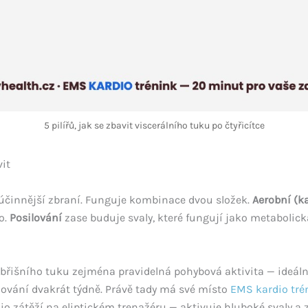
5 pilířů, jak se zbavit viscerálního tuku po čtyřicítce
vit
júčinnější zbraní. Funguje kombinace dvou složek.
Aerobní (ka
o.
Posilování
zase buduje svaly, které fungují jako metabolická
řišního tuku zejména pravidelná pohybová aktivita — ideáln
lování dvakrát týdně. Právě tady má své místo
EMS kardio tré
dio zátěží na eliptickém trenažéru — aktivuje hluboké svaly a