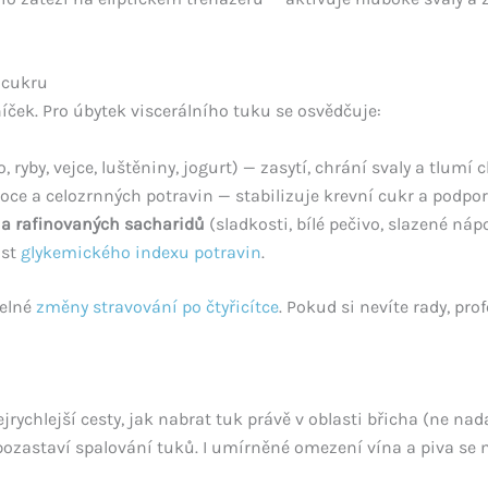
o cukru
níček. Pro úbytek viscerálního tuku se osvědčuje:
 ryby, vejce, luštěniny, jogurt) — zasytí, chrání svaly a tlumí 
voce a celozrnných potravin — stabilizuje krevní cukr a podpor
a rafinovaných sacharidů
(sladkosti, bílé pečivo, slazené náp
ost
glykemického indexu potravin
.
telné
změny stravování po čtyřicítce
. Pokud si nevíte rady, pro
ejrychlejší cesty, jak nabrat tuk právě v oblasti břicha (ne na
zastaví spalování tuků. I umírněné omezení vína a piva se na