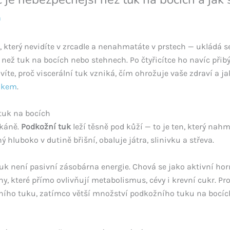
a
, který nevidíte v zrcadle a nenahmatáte v prstech — ukládá s
 než tuk na bocích nebo stehnech. Po čtyřicítce ho navíc přibý
íte, proč viscerální tuk vzniká, čím ohrožuje vaše zdraví a 
nkem
.
 tuk na bocích
tkáně.
Podkožní tuk
leží těsně pod kůží — to je ten, který nahm
 hluboko v dutině břišní, obaluje játra, slinivku a střeva.
ní tuk není pasivní zásobárna energie. Chová se jako aktivní h
ny, které přímo ovlivňují metabolismus, cévy i krevní cukr. Pr
ního tuku, zatímco větší množství podkožního tuku na bocíc