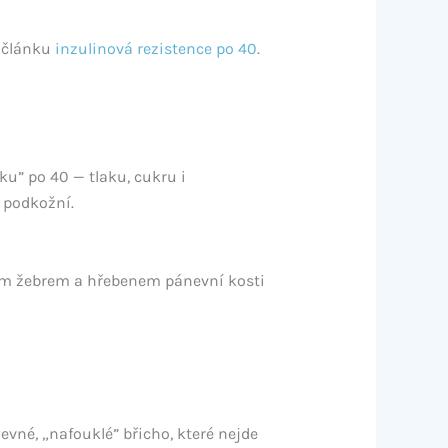
v článku
inzulinová rezistence po 40
.
ku” po 40 — tlaku, cukru i
k podkožní.
ním žebrem a hřebenem pánevní kosti
evné, „nafouklé” břicho, které nejde