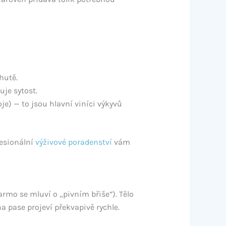
chutě.
uje sytost.
oje) — to jsou hlavní viníci výkyvů
fesionální
výživové poradenství
vám
darmo se mluví o „pivním břiše”). Tělo
 pase projeví překvapivě rychle.