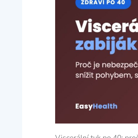
Viscerální tuk po 40: pro