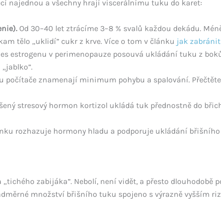
ěcí najednou a všechny hrají viscerálnímu tuku do karet:
nie).
Od 30–40 let ztrácíme 3–8 % svalů každou dekádu. Mén
m tělo „uklidí” cukr z krve. Více o tom v článku
jak zabránit
es estrogenu v perimenopauze posouvá ukládání tuku z boků 
„jablko”.
u počítače znamenají minimum pohybu a spalování. Přečtěte 
ený stresový hormon kortizol ukládá tuk přednostně do břich
ku rozhazuje hormony hladu a podporuje ukládání břišního 
 „tichého zabijáka”. Nebolí, není vidět, a přesto dlouhodobě 
adměrné množství břišního tuku spojeno s výrazně vyšším ri