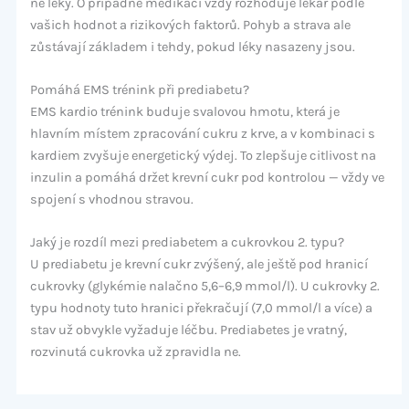
ne léky. O případné medikaci vždy rozhoduje lékař podle
vašich hodnot a rizikových faktorů. Pohyb a strava ale
zůstávají základem i tehdy, pokud léky nasazeny jsou.
Pomáhá EMS trénink při prediabetu?
EMS kardio trénink buduje svalovou hmotu, která je
hlavním místem zpracování cukru z krve, a v kombinaci s
kardiem zvyšuje energetický výdej. To zlepšuje citlivost na
inzulin a pomáhá držet krevní cukr pod kontrolou — vždy ve
spojení s vhodnou stravou.
Jaký je rozdíl mezi prediabetem a cukrovkou 2. typu?
U prediabetu je krevní cukr zvýšený, ale ještě pod hranicí
cukrovky (glykémie nalačno 5,6–6,9 mmol/l). U cukrovky 2.
typu hodnoty tuto hranici překračují (7,0 mmol/l a více) a
stav už obvykle vyžaduje léčbu. Prediabetes je vratný,
rozvinutá cukrovka už zpravidla ne.