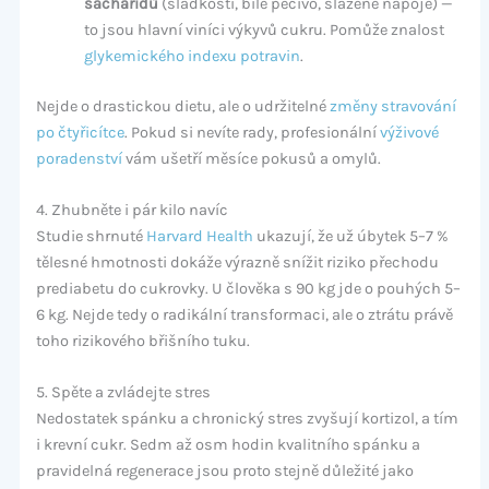
sacharidů
(sladkosti, bílé pečivo, slazené nápoje) —
to jsou hlavní viníci výkyvů cukru. Pomůže znalost
glykemického indexu potravin
.
Nejde o drastickou dietu, ale o udržitelné
změny stravování
po čtyřicítce
. Pokud si nevíte rady, profesionální
výživové
poradenství
vám ušetří měsíce pokusů a omylů.
4. Zhubněte i pár kilo navíc
Studie shrnuté
Harvard Health
ukazují, že už úbytek 5–7 %
tělesné hmotnosti dokáže výrazně snížit riziko přechodu
prediabetu do cukrovky. U člověka s 90 kg jde o pouhých 5–
6 kg. Nejde tedy o radikální transformaci, ale o ztrátu právě
toho rizikového břišního tuku.
5. Spěte a zvládejte stres
Nedostatek spánku a chronický stres zvyšují kortizol, a tím
i krevní cukr. Sedm až osm hodin kvalitního spánku a
pravidelná regenerace jsou proto stejně důležité jako