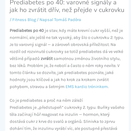
Prediabetes po 40: varovné signály a
jak ho zvrátit dřív, než přejde v cukrovku
/
Fitness Blog
/ Napsal
Tomáš Paděra
Prediabetes po 40
je stav, kdy máte krevní cukr vyšší, než je
normální, ale ještě ne tak vysoký, aby šlo o cukrovku 2. typu.
Je to varovný signál — a zároveň obrovská příležitost. Na
rozdíl od rozvinuté cukrovky se totiž prediabetes dá ve velké
většině případů
zvrátit
samotnou změnou životního stylu,
bez léků. Problém je, že nebolí a často o něm roky nevíte. V
tomto článku se dozvíte, jak prediabetes poznáte, jaké
hodnoty jsou klíčové a jak ho krok za krokem zvrátit
pohybem, stravou a šetrným
EMS kardio tréninkem
.
Co je prediabetes a proč na něm záleží
Prediabetes je „předstupeň” cukrovky 2. typu. Buňky vašeho
těla začínají hůř reagovat na inzulin — hormon, který
dostává cukr z krve do svalů a orgánů. Slinivka to zprvu
dohání tím, že inzulinu vyrábí víc, ale postupně přestává