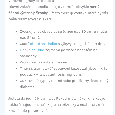
Varovné signály prediabetu
Hlavní zákeřnost prediabetu je v tom, že obvykle
nemá
žádné výrazné příznaky
. Přesto existují vodítka, která by vás
měla nasměrovat k lékaři:
Zvětšující se obvod pasu (u žen nad 80 cm, u mužů
nad 94 cm).
Časté
chutě na sladké
a výkyvy energie během dne.
Únava po jídle
, zejména po obědě bohatém na
sacharidy.
Větší žízeň a častější močení.
Tmavší, „sametové” zabarvení kůže v záhybech (krk,
podpaží) — tzv. acanthosis nigricans.
Cukrovka 2. typu v rodině nebo prodělaný těhotenský
diabetes.
Jistotu dá jedině krevní test. Pokud máte několik rizikových
faktorů najednou, nečekejte na příznaky a nechte si změřit
krevní cukr preventivně.