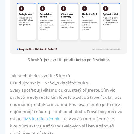
5 kroků, jak zvrátit prediabetes po čtyřicítce
Jak prediabetes zvrátit: 5 kroků
1. Budujte svaly — vaše „skladiště” cukru
Svaly spotřebují většinu cukru, který přijmete. Čím víc
svalové hmoty máte, tím lépe tělo zvládá krevní cukr i bez
nadměrné produkce inzulinu. Posilování proto patří mezi
nejúčinnější nástroje proti prediabetu. Právě tady má své
místo
EMS kardio trénink
, který za 20 minut šetrně ke
kloubům aktivuje až 90 % svalových vláken a zároveň
přidává aerobní složku.