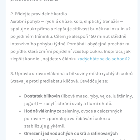
2. Přidejte pravidelné kardio
Aerobní pohyb — rychlá chůze, kolo, eliptický trenažér —
spaluje cukr přímo a zlepšuje citlivost buněk na inzulin už
po jediném tréninku. Cílem je alespoň 150 minut středně
intenzivního pohybu týdně. Pomáhá i obyčejná procházka
po jídle, která zmírní pojídelní vzestup cukru. Inspiraci, jak
zlepšit kondici, najdete v článku
zadýcháte se do schodů?
.
3. Upravte stravu: vláknina a bílkoviny místo rychlých cukrů
Strava je proti prediabetu klíčová. Osvědčuje se:
Dostatek bílkovin
(libové maso, ryby, vejce, luštěniny,
jogurt) — zasytí, chrání svaly a tlumí chutě.
Hodně vlákniny
ze zeleniny, ovoce a celozrnných
potravin — zpomaluje vstřebávání cukru a
stabilizuje glykémii.
Omezení jednoduchých cukrů a rafinovaných