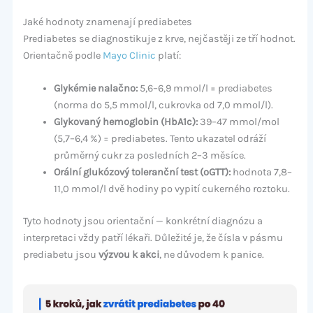
Jaké hodnoty znamenají prediabetes
Prediabetes se diagnostikuje z krve, nejčastěji ze tří hodnot.
Orientačně podle
Mayo Clinic
platí:
Glykémie nalačno:
5,6–6,9 mmol/l = prediabetes
(norma do 5,5 mmol/l, cukrovka od 7,0 mmol/l).
Glykovaný hemoglobin (HbA1c):
39–47 mmol/mol
(5,7–6,4 %) = prediabetes. Tento ukazatel odráží
průměrný cukr za posledních 2–3 měsíce.
Orální glukózový toleranční test (oGTT):
hodnota 7,8–
11,0 mmol/l dvě hodiny po vypití cukerného roztoku.
Tyto hodnoty jsou orientační — konkrétní diagnózu a
interpretaci vždy patří lékaři. Důležité je, že čísla v pásmu
prediabetu jsou
výzvou k akci
, ne důvodem k panice.