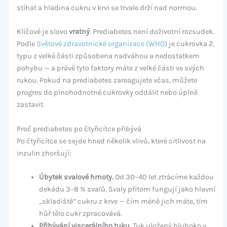
stíhat a hladina cukru v krvi se trvale drží nad normou.
Klíčové je slovo
vratný
. Prediabetes není doživotní rozsudek.
Podle
Světové zdravotnické organizace (WHO)
je cukrovka 2.
typu z velké části způsobena nadváhou a nedostatkem
pohybu — a právě tyto faktory máte z velké části ve svých
rukou. Pokud na prediabetes zareagujete včas, můžete
progres do plnohodnotné cukrovky oddálit nebo úplně
zastavit.
Proč prediabetes po čtyřicítce přibývá
Po čtyřicítce se sejde hned několik vlivů, které citlivost na
inzulin zhoršují:
Úbytek svalové hmoty.
Od 30–40 let ztrácíme každou
dekádu 3–8 % svalů. Svaly přitom fungují jako hlavní
„skladiště” cukru z krve — čím méně jich máte, tím
hůř tělo cukr zpracovává.
Přibývání viscerálního tuku.
Tuk uložený hluboko v