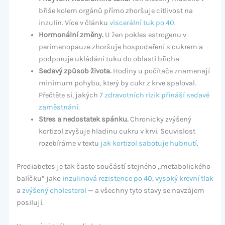
břiše kolem orgánů přímo zhoršuje citlivost na
inzulin. Více v článku
viscerální tuk po 40
.
Hormonální změny.
U žen pokles estrogenu v
perimenopauze zhoršuje hospodaření s cukrem a
podporuje ukládání tuku do oblasti břicha.
Sedavý způsob života.
Hodiny u počítače znamenají
minimum pohybu, který by cukr z krve spaloval.
Přečtěte si, jakých
7 zdravotních rizik přináší sedavé
zaměstnání
.
Stres a nedostatek spánku.
Chronicky zvýšený
kortizol zvyšuje hladinu cukru v krvi. Souvislost
rozebíráme v textu
jak kortizol sabotuje hubnutí
.
Prediabetes je tak často součástí stejného „metabolického
balíčku” jako
inzulinová rezistence po 40
,
vysoký krevní tlak
a
zvýšený cholesterol
— a všechny tyto stavy se navzájem
posilují.