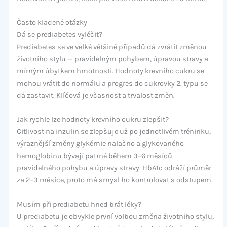
Často kladené otázky
Dá se prediabetes vyléčit?
Prediabetes se ve velké většině případů dá zvrátit změnou
životního stylu — pravidelným pohybem, úpravou stravy a
mírným úbytkem hmotnosti. Hodnoty krevního cukru se
mohou vrátit do normálu a progres do cukrovky 2. typu se
dá zastavit. Klíčová je včasnost a trvalost změn.
Jak rychle lze hodnoty krevního cukru zlepšit?
Citlivost na inzulin se zlepšuje už po jednotlivém tréninku,
výraznější změny glykémie nalačno a glykovaného
hemoglobinu bývají patrné během 3–6 měsíců
pravidelného pohybu a úpravy stravy. HbA1c odráží průměr
za 2–3 měsíce, proto má smysl ho kontrolovat s odstupem.
Musím při prediabetu hned brát léky?
U prediabetu je obvykle první volbou změna životního stylu,