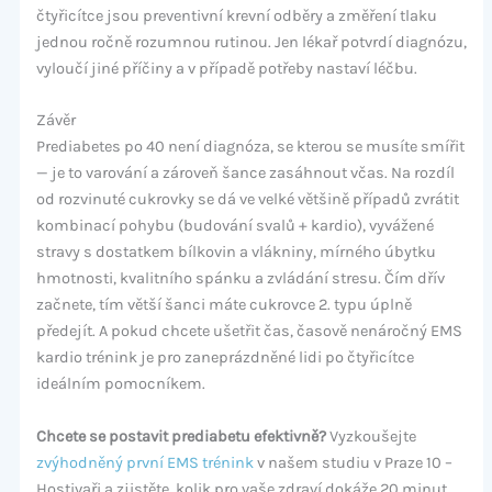
čtyřicítce jsou preventivní krevní odběry a změření tlaku
jednou ročně rozumnou rutinou. Jen lékař potvrdí diagnózu,
vyloučí jiné příčiny a v případě potřeby nastaví léčbu.
Závěr
Prediabetes po 40 není diagnóza, se kterou se musíte smířit
— je to varování a zároveň šance zasáhnout včas. Na rozdíl
od rozvinuté cukrovky se dá ve velké většině případů zvrátit
kombinací pohybu (budování svalů + kardio), vyvážené
stravy s dostatkem bílkovin a vlákniny, mírného úbytku
hmotnosti, kvalitního spánku a zvládání stresu. Čím dřív
začnete, tím větší šanci máte cukrovce 2. typu úplně
předejít. A pokud chcete ušetřit čas, časově nenáročný EMS
kardio trénink je pro zaneprázdněné lidi po čtyřicítce
ideálním pomocníkem.
Chcete se postavit prediabetu efektivně?
Vyzkoušejte
zvýhodněný první EMS trénink
v našem studiu v Praze 10 –
Hostivaři a zjistěte, kolik pro vaše zdraví dokáže 20 minut.