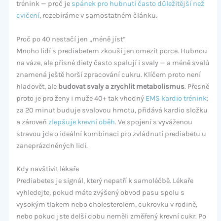
trénink — proč je
spánek pro hubnutí často důležitější než
cvičení
, rozebíráme v samostatném článku.
Proč po 40 nestačí jen „méně jíst”
Mnoho lidí s prediabetem zkouší jen omezit porce. Hubnou
na váze, ale přísné diety často spalují i svaly — a méně svalů
znamená ještě horší zpracování cukru. Klíčem proto není
hladovět, ale
budovat svaly a zrychlit metabolismus
. Přesně
proto je pro ženy i muže 40+ tak vhodný
EMS kardio trénink
:
za 20 minut buduje svalovou hmotu, přidává kardio složku
a zároveň
zlepšuje krevní oběh
. Ve spojení s vyváženou
stravou jde o ideální kombinaci pro zvládnutí prediabetu u
zaneprázdněných lidí.
Kdy navštívit lékaře
Prediabetes je signál, který nepatří k samoléčbě. Lékaře
vyhledejte, pokud máte zvýšený obvod pasu spolu s
vysokým tlakem nebo cholesterolem, cukrovku v rodině,
nebo pokud jste delší dobu neměli změřený krevní cukr. Po