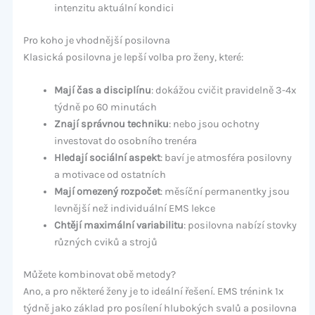
intenzitu aktuální kondici
Pro koho je vhodnější posilovna
Klasická posilovna je lepší volba pro ženy, které:
Mají čas a disciplínu
: dokážou cvičit pravidelně 3-4x
týdně po 60 minutách
Znají správnou techniku
: nebo jsou ochotny
investovat do osobního trenéra
Hledají sociální aspekt
: baví je atmosféra posilovny
a motivace od ostatních
Mají omezený rozpočet
: měsíční permanentky jsou
levnější než individuální EMS lekce
Chtějí maximální variabilitu
: posilovna nabízí stovky
různých cviků a strojů
Můžete kombinovat obě metody?
Ano, a pro některé ženy je to ideální řešení. EMS trénink 1x
týdně jako základ pro posílení hlubokých svalů a posilovna