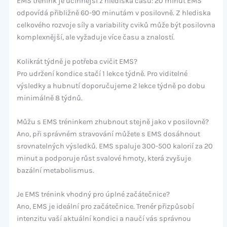
EMS trénink je účinnější z hlediska času: 20 minut EMS
odpovídá přibližně 60-90 minutám v posilovně. Z hlediska
celkového rozvoje síly a variability cviků může být posilovna
komplexnější, ale vyžaduje více času a znalostí.
Kolikrát týdně je potřeba cvičit EMS?
Pro udržení kondice stačí 1 lekce týdně. Pro viditelné
výsledky a hubnutí doporučujeme 2 lekce týdně po dobu
minimálně 8 týdnů.
Můžu s EMS tréninkem zhubnout stejně jako v posilovně?
Ano, při správném stravování můžete s EMS dosáhnout
srovnatelných výsledků. EMS spaluje 300-500 kalorií za 20
minut a podporuje růst svalové hmoty, která zvyšuje
bazální metabolismus.
Je EMS trénink vhodný pro úplné začátečnice?
Ano, EMS je ideální pro začátečnice. Trenér přizpůsobí
intenzitu vaší aktuální kondici a naučí vás správnou