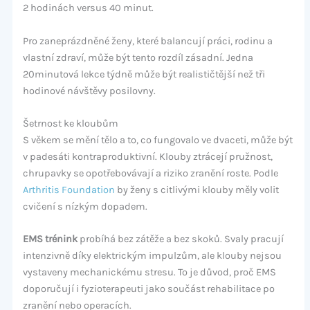
2 hodinách versus 40 minut.
Pro zaneprázdněné ženy, které balancují práci, rodinu a
vlastní zdraví, může být tento rozdíl zásadní. Jedna
20minutová lekce týdně může být realističtější než tři
hodinové návštěvy posilovny.
Šetrnost ke kloubům
S věkem se mění tělo a to, co fungovalo ve dvaceti, může být
v padesáti kontraproduktivní. Klouby ztrácejí pružnost,
chrupavky se opotřebovávají a riziko zranění roste. Podle
Arthritis Foundation
by ženy s citlivými klouby měly volit
cvičení s nízkým dopadem.
EMS trénink
probíhá bez zátěže a bez skoků. Svaly pracují
intenzivně díky elektrickým impulzům, ale klouby nejsou
vystaveny mechanickému stresu. To je důvod, proč EMS
doporučují i fyzioterapeuti jako součást rehabilitace po
zranění nebo operacích.