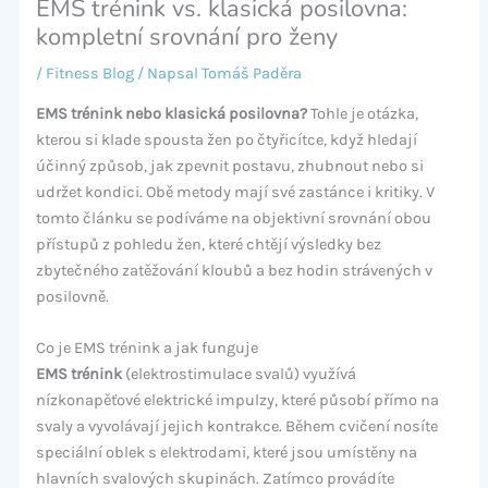
EMS trénink vs. klasická posilovna:
kompletní srovnání pro ženy
/
Fitness Blog
/ Napsal
Tomáš Paděra
EMS trénink nebo klasická posilovna?
Tohle je otázka,
kterou si klade spousta žen po čtyřicítce, když hledají
účinný způsob, jak zpevnit postavu, zhubnout nebo si
udržet kondici. Obě metody mají své zastánce i kritiky. V
tomto článku se podíváme na objektivní srovnání obou
přístupů z pohledu žen, které chtějí výsledky bez
zbytečného zatěžování kloubů a bez hodin strávených v
posilovně.
Co je EMS trénink a jak funguje
EMS trénink
(elektrostimulace svalů) využívá
nízkonapěťové elektrické impulzy, které působí přímo na
svaly a vyvolávají jejich kontrakce. Během cvičení nosíte
speciální oblek s elektrodami, které jsou umístěny na
hlavních svalových skupinách. Zatímco provádíte