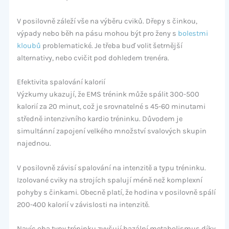
V posilovně záleží vše na výběru cviků. Dřepy s činkou,
výpady nebo běh na pásu mohou být pro ženy s
bolestmi
kloubů
problematické. Je třeba buď volit šetrnější
alternativy, nebo cvičit pod dohledem trenéra.
Efektivita spalování kalorií
Výzkumy ukazují, že EMS trénink může spálit 300-500
kalorií za 20 minut, což je srovnatelné s 45-60 minutami
středně intenzivního kardio tréninku. Důvodem je
simultánní zapojení velkého množství svalových skupin
najednou.
V posilovně závisí spalování na intenzitě a typu tréninku.
Izolované cviky na strojích spalují méně než komplexní
pohyby s činkami. Obecně platí, že hodina v posilovně spálí
200-400 kalorií v závislosti na intenzitě.
Navíc oba typy tréninku zvyšují bazální metabolismus díky