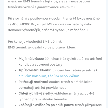
měsíčně. EMS trénink stojí více, ale zahrnuje osobní
trenérské vedení a garantovanou efektivitu.
Při srovnání s posilovnou + osobní trenér (4 lekce měsíčně
za 4000-6000 Kč) už je EMS cenově srovnatelný nebo
dokonce výhodnější, přičemž vyžaduje méně času.
Pro koho je vhodnější EMS trénink
EMS trénink je ideální volba pro ženy, které:
Mají málo času
: 20 minut 1-2x týdně stačí na udržení
kondice a zpevnění postavy
Trpí bolestmi kloubů
: cvičení bez zátěže je šetrné k
citlivým kolenům, zádům nebo kyčlím
Potřebují motivaci
: osobní trenér a krátké lekce
pomáhají udržet pravidelnost
Chtějí rychlé výsledky
: viditelné změny už po 4-6
týdnech pravidelného tréninku
Začínají s cvičením po delší pauze
: trenér přizpůsobí