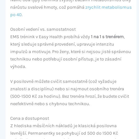
nárůstu svalové hmoty, což pomáhá
zrychlit metabolismus
po 40
.
Osobní vedení vs. samostatnost
EMS trénink v Easy Health probíhá vždy
1 na 1 s trenérem
,
který sleduje správné provedení, upravuje intenzitu
impulzů a motivuje. Pro ženy, které si nejsou jisté správnou
technikou nebo potřebují osobní přístup, je to zásadní
výhoda.
V posilovně můžete cvičit samostatně (což vyžaduje
znalosti a disciplínu) nebo si najmout osobního trenéra
(500-1500 Kč za hodinu). Bez trenéra hrozí, že budete cvičit
neefektivně nebo s chybnou technikou.
Cena a dostupnost
Z hlediska měsíčních nákladů je klasická posilovna
levnější. Permanentky se pohybují od 500 do 1500 Kč