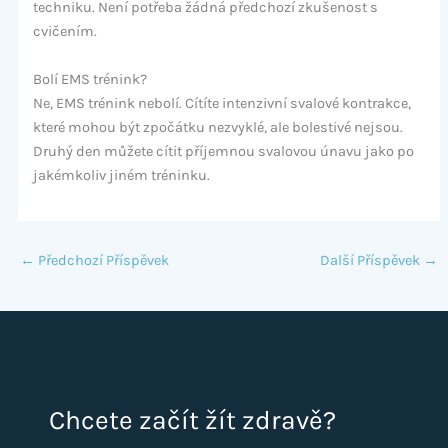
techniku. Není potřeba žádná předchozí zkušenost s
cvičením.
Bolí EMS trénink?
Ne, EMS trénink nebolí. Cítíte intenzivní svalové kontrakce,
které mohou být zpočátku nezvyklé, ale bolestivé nejsou.
Druhý den můžete cítit příjemnou svalovou únavu jako po
jakémkoliv jiném tréninku.
←
Předchozí Příspěvek
Další Příspěvek
→
Chcete začít žít zdravě?