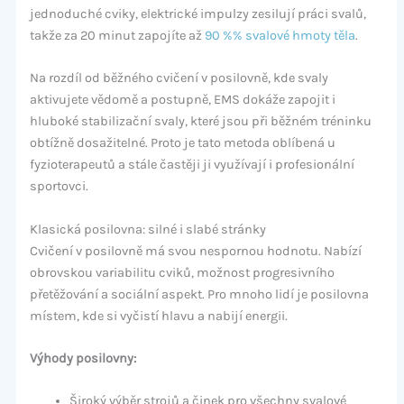
jednoduché cviky, elektrické impulzy zesilují práci svalů,
takže za 20 minut zapojíte až
90 %% svalové hmoty těla
.
Na rozdíl od běžného cvičení v posilovně, kde svaly
aktivujete vědomě a postupně, EMS dokáže zapojit i
hluboké stabilizační svaly, které jsou při běžném tréninku
obtížně dosažitelné. Proto je tato metoda oblíbená u
fyzioterapeutů a stále častěji ji využívají i profesionální
sportovci.
Klasická posilovna: silné i slabé stránky
Cvičení v posilovně má svou nespornou hodnotu. Nabízí
obrovskou variabilitu cviků, možnost progresivního
přetěžování a sociální aspekt. Pro mnoho lidí je posilovna
místem, kde si vyčistí hlavu a nabijí energii.
Výhody posilovny:
Široký výběr strojů a činek pro všechny svalové