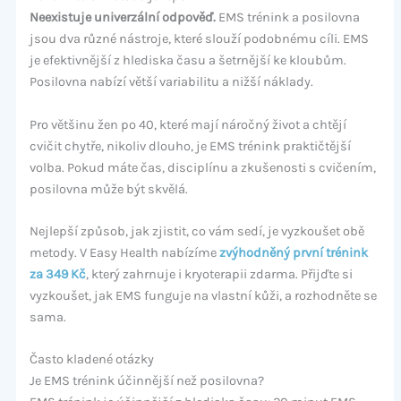
Neexistuje univerzální odpověď.
EMS trénink a posilovna
jsou dva různé nástroje, které slouží podobnému cíli. EMS
je efektivnější z hlediska času a šetrnější ke kloubům.
Posilovna nabízí větší variabilitu a nižší náklady.
Pro většinu žen po 40, které mají náročný život a chtějí
cvičit chytře, nikoliv dlouho, je EMS trénink praktičtější
volba. Pokud máte čas, disciplínu a zkušenosti s cvičením,
posilovna může být skvělá.
Nejlepší způsob, jak zjistit, co vám sedí, je vyzkoušet obě
metody. V Easy Health nabízíme
zvýhodněný první trénink
za 349 Kč
, který zahrnuje i kryoterapii zdarma. Přijďte si
vyzkoušet, jak EMS funguje na vlastní kůži, a rozhodněte se
sama.
Často kladené otázky
Je EMS trénink účinnější než posilovna?