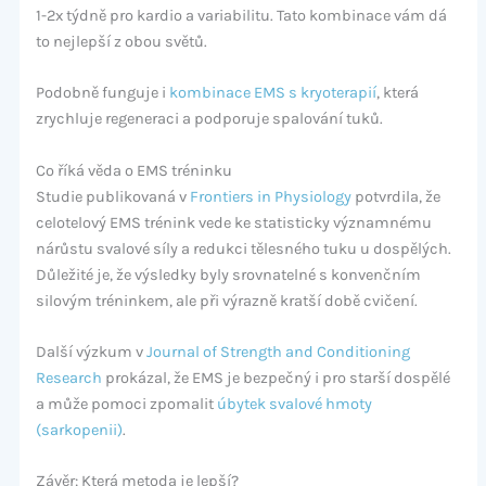
1-2x týdně pro kardio a variabilitu. Tato kombinace vám dá
to nejlepší z obou světů.
Podobně funguje i
kombinace EMS s kryoterapií
, která
zrychluje regeneraci a podporuje spalování tuků.
Co říká věda o EMS tréninku
Studie publikovaná v
Frontiers in Physiology
potvrdila, že
celotelový EMS trénink vede ke statisticky významnému
nárůstu svalové síly a redukci tělesného tuku u dospělých.
Důležité je, že výsledky byly srovnatelné s konvenčním
silovým tréninkem, ale při výrazně kratší době cvičení.
Další výzkum v
Journal of Strength and Conditioning
Research
prokázal, že EMS je bezpečný i pro starší dospělé
a může pomoci zpomalit
úbytek svalové hmoty
(sarkopenii)
.
Závěr: Která metoda je lepší?