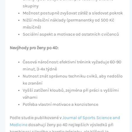
skupiny
Možnost postupně zvyšovat zátěž a sledovat pokrok
Nižší měsíční náklady (permanentky od 500 Kč
měsíčně)
Sociální aspekt a motivace od ostatních cvičenců
Nevýhody pro ženy po 40:
Časová náročnost: efektivní trénink vyžaduje 60-90
minut, 3-4x týdně
Nutnost znát správnou techniku cviků, aby nedošlo
ke zranění
Vyšší zatížení kloubů, zejména při práci s vyššími
váhami
Potřeba vlastní motivace a konzistence
Podle studie publikované v
Journal of Sports Science and
Medicine
dosahují ženy po 40 nejlepších výsledků při
kombinaci silového a kardio tréninku, ale klíčová je