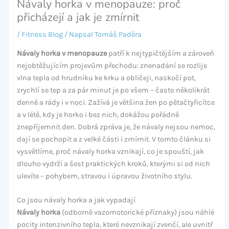
Návaly horka v menopauze: proč
přicházejí a jak je zmírnit
/
Fitness Blog
/ Napsal
Tomáš Paděra
Návaly horka v menopauze
patří k nejtypičtějším a zároveň
nejobtěžujícím projevům přechodu: znenadání se rozlije
vlna tepla od hrudníku ke krku a obličeji, naskočí pot,
zrychlí se tep a za pár minut je po všem – často několikrát
denně a rády i v noci. Zažívá je většina žen po pětačtyřicítce
a v létě, kdy je horko i bez nich, dokážou pořádně
znepříjemnit den. Dobrá zpráva je, že návaly nejsou nemoc,
dají se pochopit a z velké části i zmírnit. V tomto článku si
vysvětlíme, proč návaly horka vznikají, co je spouští, jak
dlouho vydrží a šest praktických kroků, kterými si od nich
ulevíte – pohybem, stravou i úpravou životního stylu.
Co jsou návaly horka a jak vypadají
Návaly horka
(odborně vazomotorické příznaky) jsou náhlé
pocity intenzivního tepla, které nevznikají zvenčí, ale uvnitř