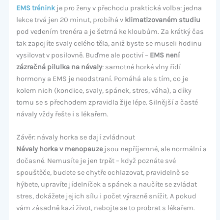
EMS trénink
je pro ženy v přechodu praktická volba: jedna
lekce trvá jen 20 minut, probíhá v
klimatizovaném studiu
pod vedením trenéra a je šetrná ke kloubům. Za krátký čas
tak zapojíte svaly celého těla, aniž byste se museli hodinu
vysilovat v posilovně. Buďme ale poctiví –
EMS není
zázračná pilulka na návaly
: samotné horké vlny řídí
hormony a EMS je neodstraní. Pomáhá ale s tím, co je
kolem nich (kondice, svaly, spánek, stres, váha), a díky
tomu se s přechodem zpravidla žije lépe. Silnější a časté
návaly vždy řešte i s lékařem.
Závěr: návaly horka se dají zvládnout
Návaly horka v menopauze
jsou nepříjemné, ale normální a
dočasné. Nemusíte je jen trpět – když poznáte své
spouštěče, budete se chytře ochlazovat, pravidelně se
hýbete, upravíte jídelníček a spánek a naučíte se zvládat
stres, dokážete jejich sílu i počet výrazně snížit. A pokud
vám zásadně kazí život, nebojte se to probrat s lékařem.