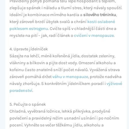
Pravidelný pohyb pomáhá tělu lépe hospodařit s teplem,
zlepšuje spánek i náladu a tlumí stres, který návaly spouští.
Ideální je kombinace mírného kardia a
silového tréninku
,
který zároveň brzdí úbytek svalů a chrání
kosti oslabené
poklesem estrogenu
. Cvičte spíš v chladnější části dne a
myslete na pití – jak, radí článek o
cvičení v menopauze
.
4. Upravte jídelníček
Sázejte na lehčí, méně kořeněná jídla, dostatek zeleniny,
vlákniny a bílkovin a pijte dost vody. Omezení alkoholu a
kofeinu často znatelně sníží počet návalů. Vyvážená strava
zároveň pomáhá držet
váhu v menopauze
, protože nadváha
návaly zhoršuje. S konkrétním jídelníčkem poradí i
výživové
poradenství
.
5. Pečujte o spánek
Chladná, vyvětraná ložnice, lehká přikrývka, prodyšné
povlečení a pravidelný režim usnadní usínání i po nočním
pocení. Vyhněte se večer těžkému jídlu, alkoholu a