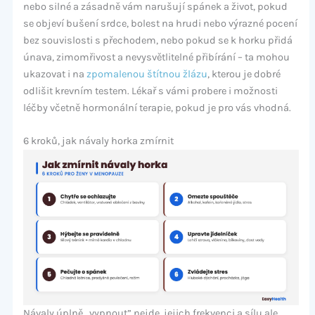
nebo silné a zásadně vám narušují spánek a život, pokud
se objeví bušení srdce, bolest na hrudi nebo výrazné pocení
bez souvislosti s přechodem, nebo pokud se k horku přidá
únava, zimomřivost a nevysvětlitelné přibírání – ta mohou
ukazovat i na
zpomalenou štítnou žlázu
, kterou je dobré
odlišit krevním testem. Lékař s vámi probere i možnosti
léčby včetně hormonální terapie, pokud je pro vás vhodná.
6 kroků, jak návaly horka zmírnit
Návaly úplně „vypnout” nejde, jejich frekvenci a sílu ale