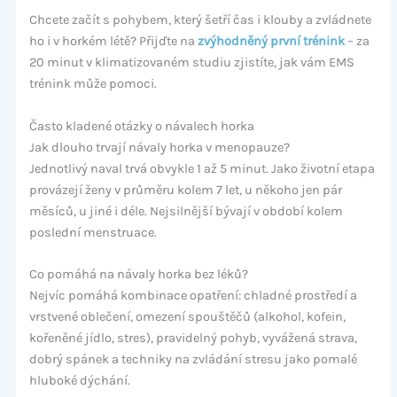
Chcete začít s pohybem, který šetří čas i klouby a zvládnete
ho i v horkém létě? Přijďte na
zvýhodněný první trénink
– za
20 minut v klimatizovaném studiu zjistíte, jak vám EMS
trénink může pomoci.
Často kladené otázky o návalech horka
Jak dlouho trvají návaly horka v menopauze?
Jednotlivý naval trvá obvykle 1 až 5 minut. Jako životní etapa
provázejí ženy v průměru kolem 7 let, u někoho jen pár
měsíců, u jiné i déle. Nejsilnější bývají v období kolem
poslední menstruace.
Co pomáhá na návaly horka bez léků?
Nejvíc pomáhá kombinace opatření: chladné prostředí a
vrstvené oblečení, omezení spouštěčů (alkohol, kofein,
kořeněné jídlo, stres), pravidelný pohyb, vyvážená strava,
dobrý spánek a techniky na zvládání stresu jako pomalé
hluboké dýchání.