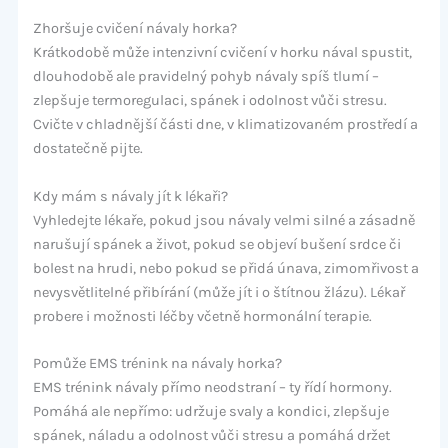
Zhoršuje cvičení návaly horka?
Krátkodobě může intenzivní cvičení v horku nával spustit,
dlouhodobě ale pravidelný pohyb návaly spíš tlumí –
zlepšuje termoregulaci, spánek i odolnost vůči stresu.
Cvičte v chladnější části dne, v klimatizovaném prostředí a
dostatečně pijte.
Kdy mám s návaly jít k lékaři?
Vyhledejte lékaře, pokud jsou návaly velmi silné a zásadně
narušují spánek a život, pokud se objeví bušení srdce či
bolest na hrudi, nebo pokud se přidá únava, zimomřivost a
nevysvětlitelné přibírání (může jít i o štítnou žlázu). Lékař
probere i možnosti léčby včetně hormonální terapie.
Pomůže EMS trénink na návaly horka?
EMS trénink návaly přímo neodstraní – ty řídí hormony.
Pomáhá ale nepřímo: udržuje svaly a kondici, zlepšuje
spánek, náladu a odolnost vůči stresu a pomáhá držet