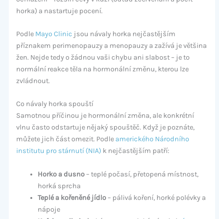
horka) a nastartuje pocení.
Podle
Mayo Clinic
jsou návaly horka nejčastějším
příznakem perimenopauzy a menopauzy a zažívá je většina
žen. Nejde tedy o žádnou vaši chybu ani slabost – je to
normální reakce těla na hormonální změnu, kterou lze
zvládnout.
Co návaly horka spouští
Samotnou příčinou je hormonální změna, ale konkrétní
vlnu často odstartuje nějaký spouštěč. Když je poznáte,
můžete jich část omezit. Podle
amerického Národního
institutu pro stárnutí (NIA)
k nejčastějším patří:
Horko a dusno
– teplé počasí, přetopená místnost,
horká sprcha
Teplé a kořeněné jídlo
– pálivá koření, horké polévky a
nápoje