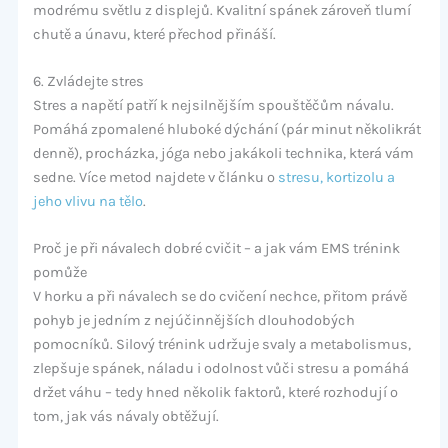
modrému světlu z displejů. Kvalitní spánek zároveň tlumí
chutě a únavu, které přechod přináší.
6. Zvládejte stres
Stres a napětí patří k nejsilnějším spouštěčům návalu.
Pomáhá zpomalené hluboké dýchání (pár minut několikrát
denně), procházka, jóga nebo jakákoli technika, která vám
sedne. Více metod najdete v článku o
stresu, kortizolu a
jeho vlivu na tělo
.
Proč je při návalech dobré cvičit – a jak vám EMS trénink
pomůže
V horku a při návalech se do cvičení nechce, přitom právě
pohyb je jedním z nejúčinnějších dlouhodobých
pomocníků. Silový trénink udržuje svaly a metabolismus,
zlepšuje spánek, náladu i odolnost vůči stresu a pomáhá
držet váhu – tedy hned několik faktorů, které rozhodují o
tom, jak vás návaly obtěžují.