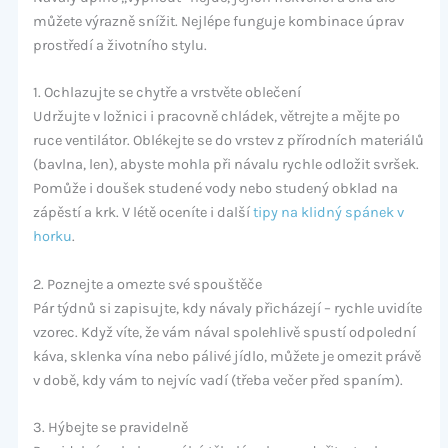
můžete výrazně snížit. Nejlépe funguje kombinace úprav
prostředí a životního stylu.
1. Ochlazujte se chytře a vrstvěte oblečení
Udržujte v ložnici i pracovně chládek, větrejte a mějte po
ruce ventilátor. Oblékejte se do vrstev z přírodních materiálů
(bavlna, len), abyste mohla při návalu rychle odložit svršek.
Pomůže i doušek studené vody nebo studený obklad na
zápěstí a krk. V létě oceníte i další
tipy na klidný spánek v
horku
.
2. Poznejte a omezte své spouštěče
Pár týdnů si zapisujte, kdy návaly přicházejí – rychle uvidíte
vzorec. Když víte, že vám nával spolehlivě spustí odpolední
káva, sklenka vína nebo pálivé jídlo, můžete je omezit právě
v době, kdy vám to nejvíc vadí (třeba večer před spaním).
3. Hýbejte se pravidelně