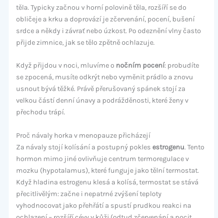
těla. Typicky začnou v horní polovině těla, rozšíří se do
obličeje a krku a doprovází je zčervenání, pocení, bušení
srdce a někdy i závrať nebo úzkost. Po odeznění vlny často
přijde zimnice, jak se tělo zpětně ochlazuje.
Když přijdou v noci, mluvíme o
nočním pocení
: probudíte
se zpocená, musíte odkrýt nebo vyměnit prádlo a znovu
usnout bývá těžké. Právě přerušovaný spánek stojí za
velkou částí denní únavy a podrážděnosti, které ženy v
přechodu trápí.
Proč návaly horka v menopauze přicházejí
Za návaly stojí kolísání a postupný pokles
estrogenu
. Tento
hormon mimo jiné ovlivňuje centrum termoregulace v
mozku (hypotalamus), které funguje jako tělní termostat.
Když hladina estrogenu klesá a kolísá, termostat se stává
přecitlivělým: začne i nepatrné zvýšení teploty
vyhodnocovat jako přehřátí a spustí prudkou reakci na
ochlazení – rozšíří cévy v kůži (odtud zčervenání a pocit