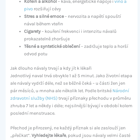
Kofein a alkohol
– káva, energetické nápoje i
víno a
pivo
rozšiřují cévy
Stres a silné emoce
– nervozita a napětí spouští
nával během vteřin
Cigarety
– kouření frekvenci i intenzitu návalů
prokazatelně zhoršuje
Těsné a syntetické oblečení
– zadržuje teplo a horší
odvod potu
Jak dlouho návaly trvají a kdy jít k lékaři
Jednotlivý naval trvá obvykle 1 až 5 minut. Jako životní etapa
ale návaly vydrží déle, než se běžně čeká – u části žen jen
pár měsíců, u mnoha ale několik let. Podle britské
Národní
zdravotní služby (NHS)
trvají příznaky přechodu v průměru
zhruba 7 let a někdy i déle; nejsilnější bývají v období kolem
poslední menstruace.
Přechod je přirozený, ne každý příznak si ale zaslouží jen
„přečkat”.
Vyhledejte lékaře
, pokud jsou návaly velmi časté