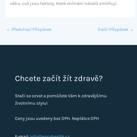
váhu, což jsou faktory, které vnímání návalů zmírňují.
←
Předchozí Příspěvek
Další Příspěvek
→
Chcete začít žít zdravě?
Stačí se ozvat a pomůžete Vám k zdravějšímu
životnímu stylu!
Ceny jsou uvedeny bez DPH. Neplátce DPH
E-mail:
info@easyhealth.cz