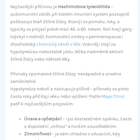
Nejčastější příčinou je
Hashimotova tyreoiditida
–
autoimunitní zánět, při kterém imunitní systém postupně
poškozuje tkáň štítné žlázy. Rozvíjí se pomalu, roky, a
typicky se projeví právě mezi 40. a 60. rokem. Roli hrají geny
(výskyt v rodině), hormonální změny v perimenopauze i
dlouhodobý
chronický zánět v těle
. Vzácněji stojí za
hypotyreózou nedostatek jódu, léčba nadměrně aktivní
štítné žlázy nebo některé léky.
Příznaky zpomalené štítné žlázy: nenápadné a snadno
zaměnitelné
Hypotyreóza nebolí a nastupuje plíživě – příznaky se proto
často roky přičítají věku nebo vytížení. Podle
Mayo Clinic
patří k nejčastějším projevům:
Únava a vyčerpání
– i po dostatečném spánku, často
s dopolední „mlhou” a horším soustředěním.
Zimomřivost
– je vám chladno v situacích, kdy