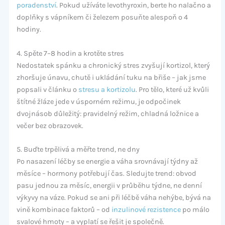
poradenství
. Pokud užíváte levothyroxin, berte ho nalačno a
doplňky s vápníkem či železem posuňte alespoň o 4
hodiny.
4. Spěte 7–8 hodin a krotěte stres
Nedostatek spánku a chronický stres zvyšují kortizol, který
zhoršuje únavu, chutě i ukládání tuku na břiše – jak jsme
popsali v článku o
stresu a kortizolu
. Pro tělo, které už kvůli
štítné žláze jede v úsporném režimu, je odpočinek
dvojnásob důležitý: pravidelný režim, chladná ložnice a
večer bez obrazovek.
5. Buďte trpělivá a měřte trend, ne dny
Po nasazení léčby se energie a váha srovnávají týdny až
měsíce – hormony potřebují čas. Sledujte trend: obvod
pasu jednou za měsíc, energii v průběhu týdne, ne denní
výkyvy na váze. Pokud se ani při léčbě váha nehýbe, bývá na
vině kombinace faktorů – od
inzulinové rezistence
po málo
svalové hmoty – a vyplatí se řešit je společně.