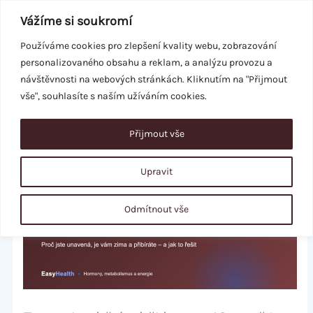
Přeskočit
Vážíme si soukromí
na
obsah
Používáme cookies pro zlepšení kvality webu, zobrazování
personalizovaného obsahu a reklam, a analýzu provozu a
REZERVACE
návštěvnosti na webových stránkách. Kliknutím na "Přijmout
vše", souhlasíte s naším užíváním cookies.
Přijmout vše
Upravit
Odmítnout vše