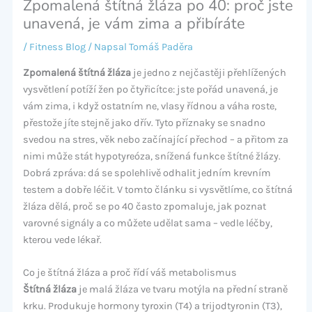
Zpomalená štítná žláza po 40: proč jste
unavená, je vám zima a přibíráte
/
Fitness Blog
/ Napsal
Tomáš Paděra
Zpomalená štítná žláza
je jedno z nejčastěji přehlížených
vysvětlení potíží žen po čtyřicítce: jste pořád unavená, je
vám zima, i když ostatním ne, vlasy řídnou a váha roste,
přestože jíte stejně jako dřív. Tyto příznaky se snadno
svedou na stres, věk nebo začínající přechod – a přitom za
nimi může stát hypotyreóza, snížená funkce štítné žlázy.
Dobrá zpráva: dá se spolehlivě odhalit jedním krevním
testem a dobře léčit. V tomto článku si vysvětlíme, co štítná
žláza dělá, proč se po 40 často zpomaluje, jak poznat
varovné signály a co můžete udělat sama – vedle léčby,
kterou vede lékař.
Co je štítná žláza a proč řídí váš metabolismus
Štítná žláza
je malá žláza ve tvaru motýla na přední straně
krku. Produkuje hormony tyroxin (T4) a trijodtyronin (T3),