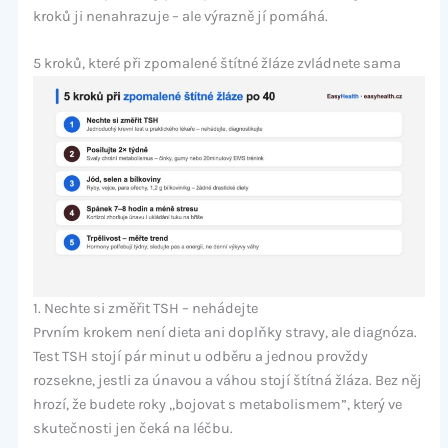
kroků ji nenahrazuje – ale výrazně jí pomáhá.
5 kroků, které při zpomalené štítné žláze zvládnete sama
1. Nechte si změřit TSH – nehádejte
Prvním krokem není dieta ani doplňky stravy, ale diagnóza.
Test TSH stojí pár minut u odběru a jednou provždy
rozsekne, jestli za únavou a váhou stojí štítná žláza. Bez něj
hrozí, že budete roky „bojovat s metabolismem”, který ve
skutečnosti jen čeká na léčbu.