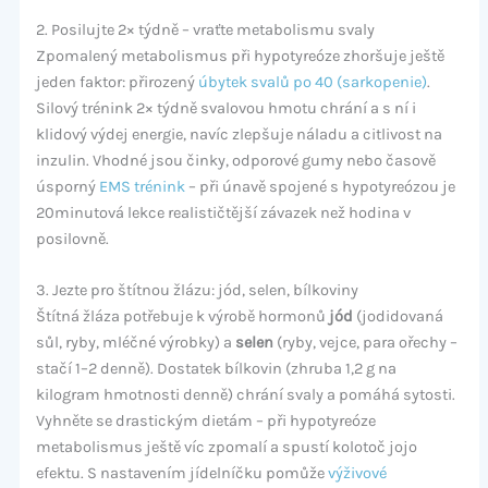
2. Posilujte 2× týdně – vraťte metabolismu svaly
Zpomalený metabolismus při hypotyreóze zhoršuje ještě
jeden faktor: přirozený
úbytek svalů po 40 (sarkopenie)
.
Silový trénink 2× týdně svalovou hmotu chrání a s ní i
klidový výdej energie, navíc zlepšuje náladu a citlivost na
inzulin. Vhodné jsou činky, odporové gumy nebo časově
úsporný
EMS trénink
– při únavě spojené s hypotyreózou je
20minutová lekce realističtější závazek než hodina v
posilovně.
3. Jezte pro štítnou žlázu: jód, selen, bílkoviny
Štítná žláza potřebuje k výrobě hormonů
jód
(jodidovaná
sůl, ryby, mléčné výrobky) a
selen
(ryby, vejce, para ořechy –
stačí 1–2 denně). Dostatek bílkovin (zhruba 1,2 g na
kilogram hmotnosti denně) chrání svaly a pomáhá sytosti.
Vyhněte se drastickým dietám – při hypotyreóze
metabolismus ještě víc zpomalí a spustí kolotoč jojo
efektu. S nastavením jídelníčku pomůže
výživové