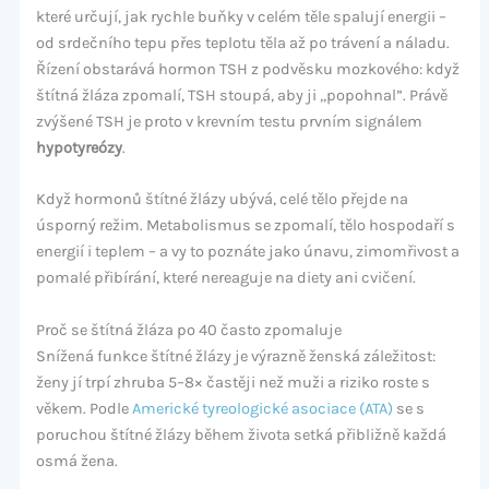
které určují, jak rychle buňky v celém těle spalují energii –
od srdečního tepu přes teplotu těla až po trávení a náladu.
Řízení obstarává hormon TSH z podvěsku mozkového: když
štítná žláza zpomalí, TSH stoupá, aby ji „popohnal”. Právě
zvýšené TSH je proto v krevním testu prvním signálem
hypotyreózy
.
Když hormonů štítné žlázy ubývá, celé tělo přejde na
úsporný režim. Metabolismus se zpomalí, tělo hospodaří s
energií i teplem – a vy to poznáte jako únavu, zimomřivost a
pomalé přibírání, které nereaguje na diety ani cvičení.
Proč se štítná žláza po 40 často zpomaluje
Snížená funkce štítné žlázy je výrazně ženská záležitost:
ženy jí trpí zhruba 5–8× častěji než muži a riziko roste s
věkem. Podle
Americké tyreologické asociace (ATA)
se s
poruchou štítné žlázy během života setká přibližně každá
osmá žena.