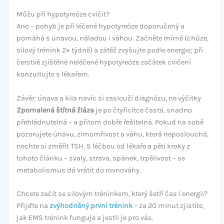
Můžu při hypotyreóze cvičit?
Ano – pohyb je při léčené hypotyreóze doporučený a
pomáhá s únavou, náladou i váhou. Začněte mírně (chůze,
silový trénink 2× týdně) a zátěž zvyšujte podle energie; při
čerstvě zjištěné neléčené hypotyreóze začátek cvičení
konzultujte s lékařem.
Závěr: únava a kila navíc si zaslouží diagnózu, ne výčitky
Zpomalená štítná žláza
je po čtyřicítce častá, snadno
přehlédnutelná – a přitom dobře řešitelná. Pokud na sobě
pozorujete únavu, zimomřivost a váhu, která neposlouchá,
nechte si změřit TSH. S léčbou od lékaře a pěti kroky z
tohoto článku – svaly, strava, spánek, trpělivost – se
metabolismus dá vrátit do rovnováhy.
Chcete začít se silovým tréninkem, který šetří čas i energii?
Přijďte na
zvýhodněný první trénink
– za 20 minut zjistíte,
jak EMS trénink funguje a jestli je pro vás.