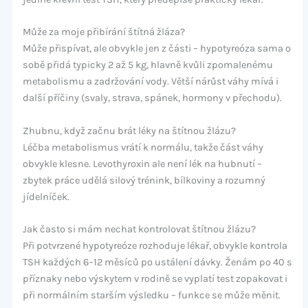
Může za moje přibírání štítná žláza?
Může přispívat, ale obvykle jen z části – hypotyreóza sama o
sobě přidá typicky 2 až 5 kg, hlavně kvůli zpomalenému
metabolismu a zadržování vody. Větší nárůst váhy mívá i
další příčiny (svaly, strava, spánek, hormony v přechodu).
Zhubnu, když začnu brát léky na štítnou žlázu?
Léčba metabolismus vrátí k normálu, takže část váhy
obvykle klesne. Levothyroxin ale není lék na hubnutí –
zbytek práce udělá silový trénink, bílkoviny a rozumný
jídelníček.
Jak často si mám nechat kontrolovat štítnou žlázu?
Při potvrzené hypotyreóze rozhoduje lékař, obvykle kontrola
TSH každých 6–12 měsíců po ustálení dávky. Ženám po 40 s
příznaky nebo výskytem v rodině se vyplatí test zopakovat i
při normálním starším výsledku – funkce se může měnit.