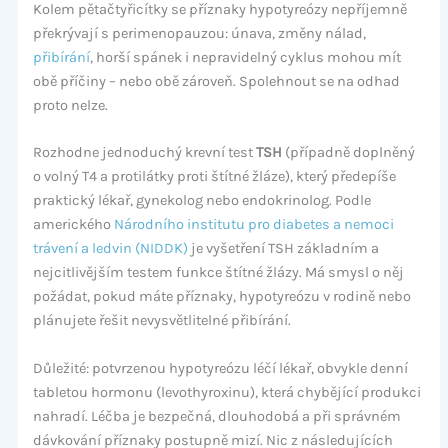
Kolem pětačtyřicítky se příznaky hypotyreózy nepříjemně
překrývají s perimenopauzou: únava, změny nálad,
přibírání
, horší spánek i nepravidelný cyklus mohou mít
obě příčiny – nebo obě zároveň. Spolehnout se na odhad
proto nelze.
Rozhodne jednoduchý krevní test
TSH
(případně doplněný
o volný T4 a protilátky proti štítné žláze), který předepíše
praktický lékař, gynekolog nebo endokrinolog. Podle
amerického
Národního institutu pro diabetes a nemoci
trávení a ledvin (NIDDK)
je vyšetření TSH základním a
nejcitlivějším testem funkce štítné žlázy. Má smysl o něj
požádat, pokud máte příznaky, hypotyreózu v rodině nebo
plánujete řešit nevysvětlitelné přibírání.
Důležité: potvrzenou hypotyreózu léčí lékař, obvykle denní
tabletou hormonu (levothyroxinu), která chybějící produkci
nahradí. Léčba je bezpečná, dlouhodobá a při správném
dávkování příznaky postupně mizí. Nic z následujících