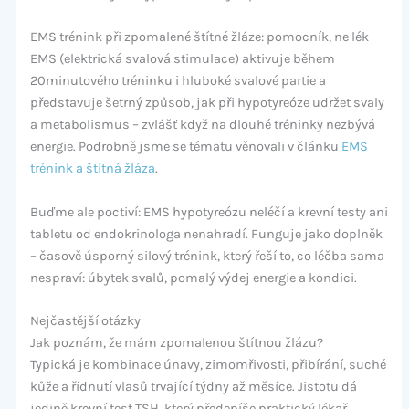
EMS trénink při zpomalené štítné žláze: pomocník, ne lék
EMS (elektrická svalová stimulace) aktivuje během
20minutového tréninku i hluboké svalové partie a
představuje šetrný způsob, jak při hypotyreóze udržet svaly
a metabolismus – zvlášť když na dlouhé tréninky nezbývá
energie. Podrobně jsme se tématu věnovali v článku
EMS
trénink a štítná žláza
.
Buďme ale poctiví: EMS hypotyreózu neléčí a krevní testy ani
tabletu od endokrinologa nenahradí. Funguje jako doplněk
– časově úsporný silový trénink, který řeší to, co léčba sama
nespraví: úbytek svalů, pomalý výdej energie a kondici.
Nejčastější otázky
Jak poznám, že mám zpomalenou štítnou žlázu?
Typická je kombinace únavy, zimomřivosti, přibírání, suché
kůže a řídnutí vlasů trvající týdny až měsíce. Jistotu dá
jedině krevní test TSH, který předepíše praktický lékař.