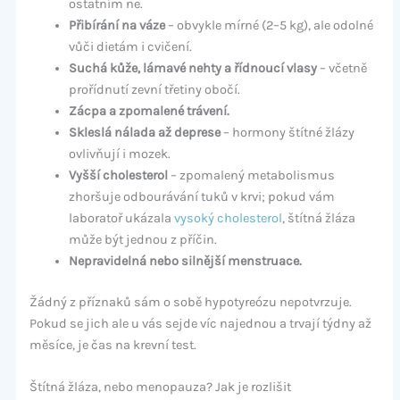
ostatním ne.
Přibírání na váze
– obvykle mírné (2–5 kg), ale odolné
vůči dietám i cvičení.
Suchá kůže, lámavé nehty a řídnoucí vlasy
– včetně
prořídnutí zevní třetiny obočí.
Zácpa a zpomalené trávení.
Skleslá nálada až deprese
– hormony štítné žlázy
ovlivňují i mozek.
Vyšší cholesterol
– zpomalený metabolismus
zhoršuje odbourávání tuků v krvi; pokud vám
laboratoř ukázala
vysoký cholesterol
, štítná žláza
může být jednou z příčin.
Nepravidelná nebo silnější menstruace.
Žádný z příznaků sám o sobě hypotyreózu nepotvrzuje.
Pokud se jich ale u vás sejde víc najednou a trvají týdny až
měsíce, je čas na krevní test.
Štítná žláza, nebo menopauza? Jak je rozlišit