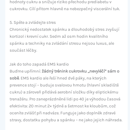
hodnoty cukru a snižuje riziko přechodu prediabetu v
cukrovku. Cílí přitom hlavně na nebezpečný viscerální tuk.
5. Spěte a zvládejte stres
Chronický nedostatek spánku a dlouhodobý stres zvyšují
kortizol i krevní cukr. Sedm až osm hodin kvalitního
spánku a techniky na zvládání stresu nejsou luxus, ale
součást léčby.
Jak do toho zapadá EMS kardio
Buďme upřímní:
žádný trénink cukrovku „nevyléčí“ sám o
sobě
. EMS kardio ale řeší hned dvě páky, na kterých
prevence stojí – buduje svalovou hmotu (hlavní skladiště
cukru) a zároveň přidává aerobní složku díky eliptickému
trenažéru. Pro zaneprázdněné lidi po 40 je výhodou časová
efektivita: 20 minut 2× týdně a šetrnost ke kloubům, což
oceníte zvlášť při nadváze. Funguje jako doplněk zdravé
stravy, dostatku pohybu a spánku – ne jako jejich náhrada.