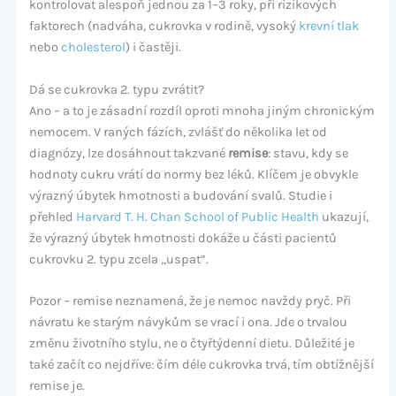
kontrolovat alespoň jednou za 1–3 roky, při rizikových
faktorech (nadváha, cukrovka v rodině, vysoký
krevní tlak
nebo
cholesterol
) i častěji.
Dá se cukrovka 2. typu zvrátit?
Ano – a to je zásadní rozdíl oproti mnoha jiným chronickým
nemocem. V raných fázích, zvlášť do několika let od
diagnózy, lze dosáhnout takzvané
remise
: stavu, kdy se
hodnoty cukru vrátí do normy bez léků. Klíčem je obvykle
výrazný úbytek hmotnosti a budování svalů. Studie i
přehled
Harvard T. H. Chan School of Public Health
ukazují,
že výrazný úbytek hmotnosti dokáže u části pacientů
cukrovku 2. typu zcela „uspat“.
Pozor – remise neznamená, že je nemoc navždy pryč. Při
návratu ke starým návykům se vrací i ona. Jde o trvalou
změnu životního stylu, ne o čtyřtýdenní dietu. Důležité je
také začít co nejdříve: čím déle cukrovka trvá, tím obtížnější
remise je.