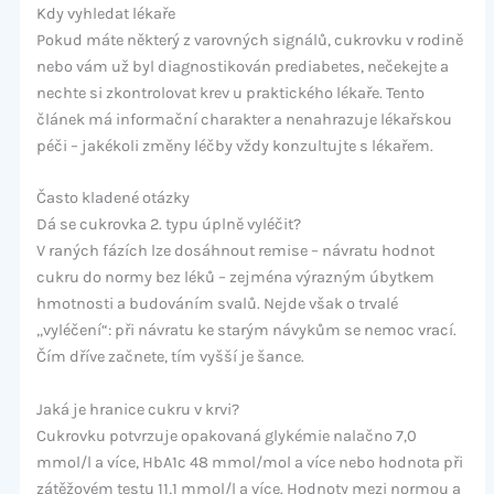
Kdy vyhledat lékaře
Pokud máte některý z varovných signálů, cukrovku v rodině
nebo vám už byl diagnostikován prediabetes, nečekejte a
nechte si zkontrolovat krev u praktického lékaře. Tento
článek má informační charakter a nenahrazuje lékařskou
péči – jakékoli změny léčby vždy konzultujte s lékařem.
Často kladené otázky
Dá se cukrovka 2. typu úplně vyléčit?
V raných fázích lze dosáhnout remise – návratu hodnot
cukru do normy bez léků – zejména výrazným úbytkem
hmotnosti a budováním svalů. Nejde však o trvalé
„vyléčení“: při návratu ke starým návykům se nemoc vrací.
Čím dříve začnete, tím vyšší je šance.
Jaká je hranice cukru v krvi?
Cukrovku potvrzuje opakovaná glykémie nalačno 7,0
mmol/l a více, HbA1c 48 mmol/mol a více nebo hodnota při
zátěžovém testu 11,1 mmol/l a více. Hodnoty mezi normou a