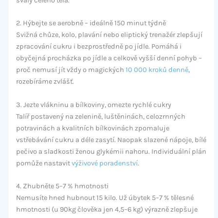
svaly celého těla.
2. Hýbejte se aerobně – ideálně 150 minut týdně
Svižná chůze, kolo, plavání nebo eliptický trenažér zlepšují
zpracování cukru i bezprostředně po jídle. Pomáhá i
obyčejná procházka po jídle a celkově vyšší denní pohyb –
proč nemusí jít vždy o magických
10 000 kroků denně
,
rozebíráme zvlášť.
3. Jezte vlákninu a bílkoviny, omezte rychlé cukry
Talíř postavený na zelenině, luštěninách, celozrnných
potravinách a kvalitních bílkovinách zpomaluje
vstřebávání cukru a déle zasytí. Naopak slazené nápoje, bílé
pečivo a sladkosti ženou glykémii nahoru. Individuální plán
pomůže nastavit
výživové poradenství
.
4. Zhubněte 5–7 % hmotnosti
Nemusíte hned hubnout 15 kilo. Už úbytek 5–7 % tělesné
hmotnosti (u 90kg člověka jen 4,5–6 kg) výrazně zlepšuje