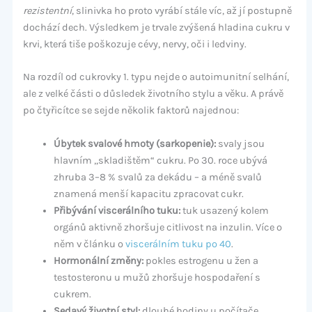
rezistentní
, slinivka ho proto vyrábí stále víc, až jí postupně
dochází dech. Výsledkem je trvale zvýšená hladina cukru v
krvi, která tiše poškozuje cévy, nervy, oči i ledviny.
Na rozdíl od cukrovky 1. typu nejde o autoimunitní selhání,
ale z velké části o důsledek životního stylu a věku. A právě
po čtyřicítce se sejde několik faktorů najednou:
Úbytek svalové hmoty (sarkopenie):
svaly jsou
hlavním „skladištěm“ cukru. Po 30. roce ubývá
zhruba 3–8 % svalů za dekádu – a méně svalů
znamená menší kapacitu zpracovat cukr.
Přibývání viscerálního tuku:
tuk usazený kolem
orgánů aktivně zhoršuje citlivost na inzulin. Více o
něm v článku o
viscerálním tuku po 40
.
Hormonální změny:
pokles estrogenu u žen a
testosteronu u mužů zhoršuje hospodaření s
cukrem.
Sedavý životní styl:
dlouhé hodiny u počítače