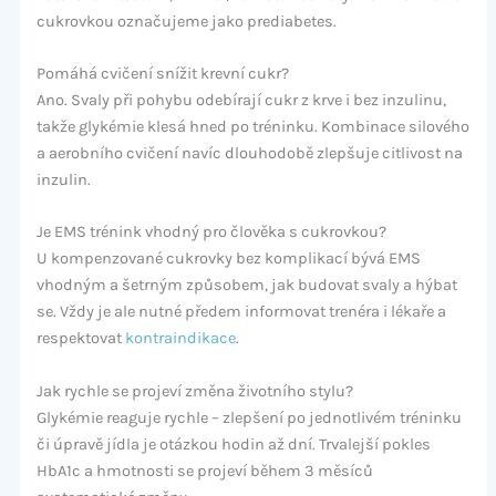
cukrovkou označujeme jako prediabetes.
Pomáhá cvičení snížit krevní cukr?
Ano. Svaly při pohybu odebírají cukr z krve i bez inzulinu,
takže glykémie klesá hned po tréninku. Kombinace silového
a aerobního cvičení navíc dlouhodobě zlepšuje citlivost na
inzulin.
Je EMS trénink vhodný pro člověka s cukrovkou?
U kompenzované cukrovky bez komplikací bývá EMS
vhodným a šetrným způsobem, jak budovat svaly a hýbat
se. Vždy je ale nutné předem informovat trenéra i lékaře a
respektovat
kontraindikace
.
Jak rychle se projeví změna životního stylu?
Glykémie reaguje rychle – zlepšení po jednotlivém tréninku
či úpravě jídla je otázkou hodin až dní. Trvalejší pokles
HbA1c a hmotnosti se projeví během 3 měsíců