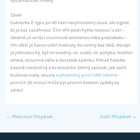
systematické změny.
Závěr
Cukrovka 2. typu po 40 není nevyhnutelný osud, ale signál,
že je čas zasáhnout. Čím dřív podchytíte rostoucí cukr –
ideálně už ve fázi inzulinové rezistence nebo prediabetu –
tím větší je šance vrátit hodnoty do normy bez léků. Recept
je jednoduchý, byť ne snadný: víc svalů, víc pohybu, kvalitní
strava, rozumná váha a dostatek spánku. Pokud hledáte
časově nenáročný a ke kloubům šetrný způsob, jak začít
budovat svaly, zkuste
zvýhodněný první EMS trénink
–
prvních 20 minut může být prvním krokem zpátky ke
zdraví.
←
Předchozí Příspěvek
Další Příspěvek
→