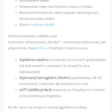
Rozmazané vidění
Mravenčení nebo necitlivost v rukou a nohou
Neúmyslné hubnutí, nebo naopak neschopnost
zhubnout přes snahu
Silné
chutě na sladké
Klíčové hodnoty z odběru krve
Cukrovku nelze poznat „od oka“ – rozhoduje rozbor krve, jak
připomíná i
Mayo Clinic
. Orientační hranice jsou:
Glykémie nalačno:
norma do 5,5 mmol/l; prediabetes
5,6–6,9 mmol/l; cukrovka 7,0 mmol/l a více
(opakovaně).
Glykovaný hemoglobin (HbA1c):
prediabetes 39–47
mmol/mol; cukrovka 48 mmol/mol a více.
oGTT (zátěžový test):
hodnota za 2 hodiny 11,1 mmol/l
a více potvrzuje diagnózu.
Po 40. roce má smysl si nechat glykémii a HbA1c