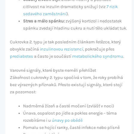
citlivost na inzulin dramaticky snižují (viz
7 rizik
sedavého zaměstnání
).
Stres a málo spánku:
zvýšený kortizol i nedostatek
spánku zvedají hladinu cukru a nutí tělo ukládat tuk.
Cukrovka 2. typu je tak posledním článkem řetězce, který
obvykle začíná
inzulinovou rezistencí
, pokračuje přes
prediabetes
a často je součástí
metabolického syndromu
.
Varovné signály, které byste neměli přehlížet
Zákeřnost cukrovky 2. typu spočívá v tom, že roky probíhá
bez výrazných příznaků. Přesto existují signály, které stojí
za pozornost:
Nadměrná žízeň a časté močení (zvlášť v noci)
Únava, ospalost po jídle a pokles energie – téma
rozebíráme i u
únavy po obědě
Pomalu se hojící ranky, časté infekce nebo plísně