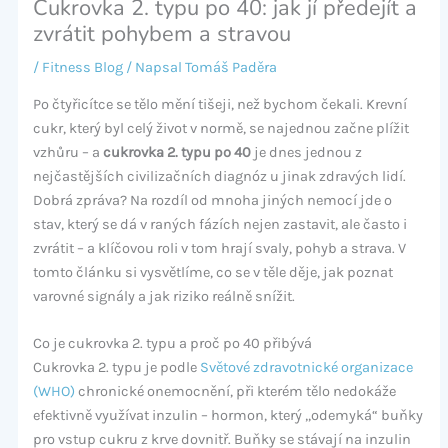
Cukrovka 2. typu po 40: jak jí předejít a
zvrátit pohybem a stravou
/
Fitness Blog
/ Napsal
Tomáš Paděra
Po čtyřicítce se tělo mění tišeji, než bychom čekali. Krevní
cukr, který byl celý život v normě, se najednou začne plížit
vzhůru – a
cukrovka 2. typu po 40
je dnes jednou z
nejčastějších civilizačních diagnóz u jinak zdravých lidí.
Dobrá zpráva? Na rozdíl od mnoha jiných nemocí jde o
stav, který se dá v raných fázích nejen zastavit, ale často i
zvrátit – a klíčovou roli v tom hrají svaly, pohyb a strava. V
tomto článku si vysvětlíme, co se v těle děje, jak poznat
varovné signály a jak riziko reálně snížit.
Co je cukrovka 2. typu a proč po 40 přibývá
Cukrovka 2. typu je podle
Světové zdravotnické organizace
(WHO)
chronické onemocnění, při kterém tělo nedokáže
efektivně využívat inzulin – hormon, který „odemyká“ buňky
pro vstup cukru z krve dovnitř. Buňky se stávají na inzulin