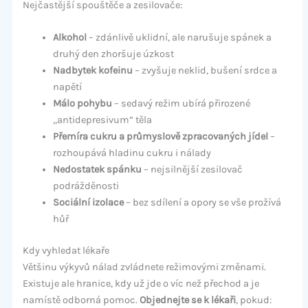
Nejčastější spouštěče a zesilovače:
Alkohol
– zdánlivě uklidní, ale narušuje spánek a
druhý den zhoršuje úzkost
Nadbytek kofeinu
– zvyšuje neklid, bušení srdce a
napětí
Málo pohybu
– sedavý režim ubírá přirozené
„antidepresivum” těla
Přemíra cukru a průmyslově zpracovaných jídel
–
rozhoupává hladinu cukru i nálady
Nedostatek spánku
– nejsilnější zesilovač
podrážděnosti
Sociální izolace
– bez sdílení a opory se vše prožívá
hůř
Kdy vyhledat lékaře
Většinu výkyvů nálad zvládnete režimovými změnami.
Existuje ale hranice, kdy už jde o víc než přechod a je
namístě odborná pomoc.
Objednejte se k lékaři
, pokud: