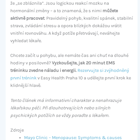
že „se zbláznila”. Jsou logickou reakcí mozku na
hormonální změny – a to znamená, že s nimi
můžete
aktivně pracovat
. Pravidelný pohyb, kvalitní spánek, stabilní
strava, zvládání stresu a opora blízkých dokážou vrátit
vnitřní rovnováhu. A když potíže přetrvávají, neváhejte
vyhledat lékaře.
Chcete začít u pohybu, ale nemáte čas ani chuť na dlouhé
hodiny v posilovně?
Vyzkoušejte, jak 20 minut EMS
tréninku zvedne náladu i energii.
Rezervujte si zvýhodněný
první trénink
v Easy Health Praha 10 a udělejte první krok ke
klidnější hlavě.
Tento článek má informativní charakter a nenahrazuje
lékařskou péči. Při dlouhotrvajících nebo silných
psychických potížích se vždy poraďte s lékařem.
Zdroje
Mayo Clinic – Menopause: Symptoms & causes