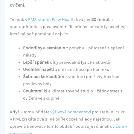
cvičení
.
Trénink v
EMS studiu Easy Health
trvá jen
20 minut
a
spojuje kardio s posilováním. To přináší přesně ty benefity,
které náladě pomáhají nejvíc:
Endorfiny a serotonin
z pohybu – přirozené zlepšení
nálady
Lepší spánek
díky pravidelné fyzické aktivitě
Uvolnění napětí
a snížení stresu po tréninku
Šetrnost ke kloubům
– vhodné i pro ženy, které se
posilovny bály
Soukromí 1:1
a klimatizované studio – žádný stres z
cvičení ve skupině
Když k tomu přidáte
výživové poradenství
pro stabilní cukr
v krvi, získáte dva silné pilíře dobré nálady najednou. Jak
správně trénovat v tomto období, popisuje i článek
cvičení v
menopauze
.