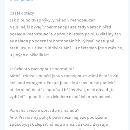
Časté dotazy
Jak dlouho trvají výkyvy nálad v menopauze?
Nejsilnější bývají v perimenopauze, tedy v letech před
poslední menstruací a v prvních letech po ní. U většiny žen
se nálada po odeznění hormonálních výkyvů postupně
stabilizuje. Délka je individuální – u některých jde o měsíce,
u jiných o několik let.
Je úzkost v menopauze normální?
Mírná úzkost a napětí jsou v menopauze velmi časté kvůli
kolísání estrogenu. Pokud jsou ale úzkost nebo panické
ataky silné, časté a narušují běžný život, není důvod „to
vydržet” – poraďte se s lékařem o dalších možnostech.
Pomáhá cvičení opravdu na náladu?
Ano. Pravidelný pohyb patří mezi nejlépe podložené
způsoby, jak zlepšit náladu a snížit úzkost. Zvyšuje