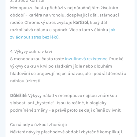
3. Stres a kortizol
Menopauza často přichází v nejnáročnějším životním
období – kariéra na vrcholu, dospívající děti, stárnoucí
rodiče. Chronický stres zvyšuje
kortizol
, který dál
rozkolísává náladu a spánek. Více o tom v článku
jak
zvládnout stres bez léků
.
4. Výkyvy cukru v krvi
S menopauzou často roste
inzulinová rezistence
. Prudké
výkyvy cukru v krvi po sladkém jídle nebo dlouhém
hladovění se projevují nejen únavou, ale i podrážděností a
náhlou úzkostí.
Důležité:
Výkyvy nálad v menopauze nejsou známkou
slabosti ani „hysterie”. Jsou to reálné, biologicky
podmíněné změny – a právě proto se dají cíleně ovlivnit.
Co nálady a úzkost zhoršuje
Některé návyky přechodové období zbytečně komplikují.