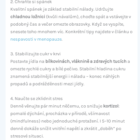
2. Chraňte si spánek
Kvalitní spánek je základ stabilní nálady. Udržujte
chladnou ložnici
(kvůli návalům), choďte spát a vstávejte v
podobný čas a večer omezte obrazovky. Když se vyspíte,
snesete toho mnohem víc. Konkrétní tipy najdete v článku o
nespavosti v menopauze
.
3. Stabilizujte cukr v krvi
Postavte jídla na
bílkovinách, vláknině a zdravých tucích
a
omezte rychlé cukry a bílé pečivo. Stabilní hladina cukru
znamená stabilnější energii i náladu – konec náhlých
propadů a podrážděnosti mezi jídly.
4. Naučte se zklidnit stres
Denně věnujte pár minut něčemu, co snižuje
kortizol
:
pomalé dýchání, procházka v přírodě, všímavost
(mindfulness) nebo jednoduché protažení. I 5–10 minut
denně dokáže snížit vnitřní napětí a zkrátit „doběh” po
stresové situaci.