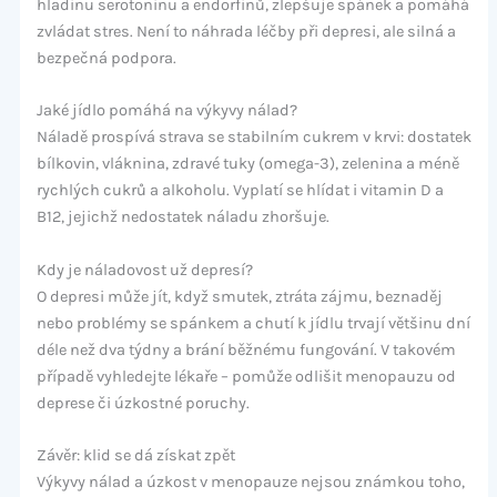
hladinu serotoninu a endorfinů, zlepšuje spánek a pomáhá
zvládat stres. Není to náhrada léčby při depresi, ale silná a
bezpečná podpora.
Jaké jídlo pomáhá na výkyvy nálad?
Náladě prospívá strava se stabilním cukrem v krvi: dostatek
bílkovin, vláknina, zdravé tuky (omega-3), zelenina a méně
rychlých cukrů a alkoholu. Vyplatí se hlídat i vitamin D a
B12, jejichž nedostatek náladu zhoršuje.
Kdy je náladovost už depresí?
O depresi může jít, když smutek, ztráta zájmu, beznaděj
nebo problémy se spánkem a chutí k jídlu trvají většinu dní
déle než dva týdny a brání běžnému fungování. V takovém
případě vyhledejte lékaře – pomůže odlišit menopauzu od
deprese či úzkostné poruchy.
Závěr: klid se dá získat zpět
Výkyvy nálad a úzkost v menopauze nejsou známkou toho,