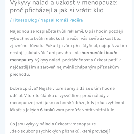
Výkyvy nálad a úzkost v menopauze:
proč přicházejí a jak si vrátit klid
/
Fitness Blog
/ Napsal
Tomáš Paděra
Najednou se rozpláčete kvůli reklamě. O pár hodin později
vybuchnete kvůli maličkosti a večer vás sevře úzkost bez
zjevného důvodu. Pokud je vám přes čtyřicet, nejspíš za tím
nestojí „slabá vůle” ani povaha – ale
hormonální bouře
menopauzy
. Výkyvy nálad, podrážděnost a úzkost patří k
nejčastějším a zároveň nejméně chápaným příznakům
přechodu.
Dobrá zpráva? Nejste v tom samy a dá se s tím hodně
udělat. V tomto článku si vysvětlíme, proč nálady v
menopauze jezdí jako na horské dráze, kdy je čas vyhledat
lékaře a jakých
6 kroků
vám pomůže vrátit vnitřní klid.
Co jsou výkyvy nálad a úzkost v menopauze
Jde o soubor psychických příznaků, které provázejí