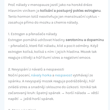
Proč nálady v menopauze jezdí jako na horské dráze
Hlavním viníkem je
kolísání a postupný pokles estrogenu
.
Tento hormon totiž neovlivňuje jen menstruační cyklus –
zasahuje přímo do mozku a chemie nálady.
1. Estrogen a přenašeče nálady
Estrogen pomáhá udržovat hladiny
serotoninu a dopaminu
– přenašečů, které řídí náladu, klid a pocit odměny. Když
estrogen kolísá, kolísá s ním i jejich hladina. Mozek tak
reaguje citlivěji a hůř tlumí stres a negativní emoce.
2. Nevyspání z návalů a nespavosti
Noční pocení,
návaly horka
a
nespavost
vytrhávají ze
spánku. A nevyspalý mozek reaguje podrážděněji, hůř
zvládá stres a snadněji sklouzne do úzkosti. Vzniká tak
začarovaný kruh: špatný spánek → horší nálada → větší
napětí → ještě horší spánek.