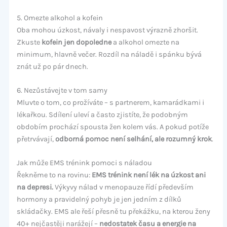
5. Omezte alkohol a kofein
Oba mohou úzkost, návaly i nespavost výrazně zhoršit.
Zkuste
kofein jen dopoledne
a alkohol omezte na
minimum, hlavně večer. Rozdíl na náladě i spánku bývá
znát už po pár dnech.
6. Nezůstávejte v tom samy
Mluvte o tom, co prožíváte – s partnerem, kamarádkami i
lékařkou. Sdílení uleví a často zjistíte, že podobným
obdobím prochází spousta žen kolem vás. A pokud potíže
přetrvávají,
odborná pomoc není selhání, ale rozumný krok
.
Jak může EMS trénink pomoci s náladou
Řekněme to na rovinu:
EMS trénink není lék na úzkost ani
na depresi.
Výkyvy nálad v menopauze řídí především
hormony a pravidelný pohyb je jen jedním z dílků
skládačky. EMS ale řeší přesně tu překážku, na kterou ženy
40+ nejčastěji narážejí –
nedostatek času a energie na