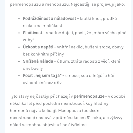
perimenopauzu a menopauzu. Nejčastěji se projevují jako:
Podrážděnost a náladovost
– kratší knot, prudké
reakce na maličkosti
Plačtivost
– snadné dojetí, pocit, že „mám všeho plné
zuby”
Úzkost a napětí
– vnitřní neklid, bušení srdce, obavy
bez konkrétní příčiny
Snížená nálada
– útlum, ztráta radosti z věcí, které
dřív bavily
Pocit „nejsem to já”
– emoce jsou silnější a hůř
ovladatelné než dřív
Tyto stavy nejčastěji přicházejí v
perimenopauze
– v období
několika let před poslední menstruací, kdy hladiny
hormonů nejvíc kolísají. Menopauza (poslední
menstruace) nastává v průměru kolem 51. roku, ale výkyvy
nálad se mohou objevit už po čtyřicítce.