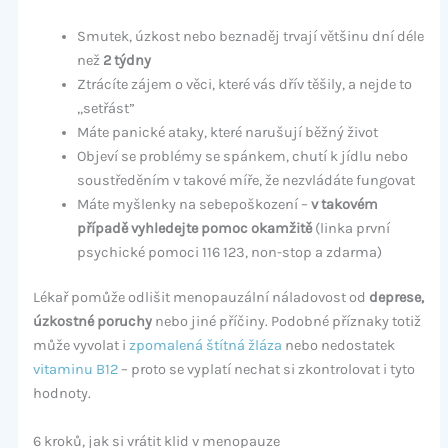
Smutek, úzkost nebo beznaděj trvají většinu dní déle
než
2 týdny
Ztrácíte zájem o věci, které vás dřív těšily, a nejde to
„setřást”
Máte panické ataky, které narušují běžný život
Objeví se problémy se spánkem, chutí k jídlu nebo
soustředěním v takové míře, že nezvládáte fungovat
Máte myšlenky na sebepoškození –
v takovém
případě vyhledejte pomoc okamžitě
(linka první
psychické pomoci 116 123, non-stop a zdarma)
Lékař pomůže odlišit menopauzální náladovost od
deprese,
úzkostné poruchy
nebo jiné příčiny. Podobné příznaky totiž
může vyvolat i
zpomalená štítná žláza
nebo nedostatek
vitaminu B12
– proto se vyplatí nechat si zkontrolovat i tyto
hodnoty.
6 kroků, jak si vrátit klid v menopauze