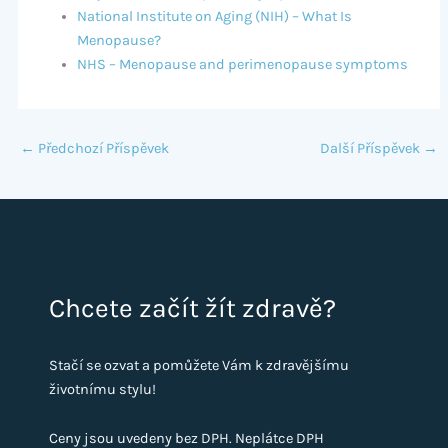
National Institute on Aging (NIH) – What Is
Menopause?
NHS – Menopause and perimenopause symptoms
←
Předchozí Příspěvek
Další Příspěvek
→
Chcete začít žít zdravě?
Stačí se ozvat a pomůžete Vám k zdravějšímu
životnímu stylu!
Ceny jsou uvedeny bez DPH. Neplátce DPH